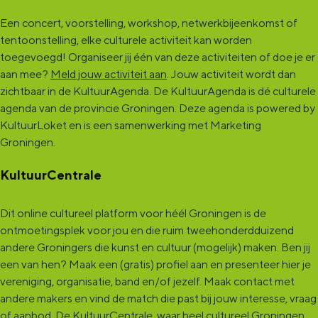
Een concert, voorstelling, workshop, netwerkbijeenkomst of
tentoonstelling, elke culturele activiteit kan worden
toegevoegd! Organiseer jij één van deze activiteiten of doe je er
aan mee?
Meld jouw activiteit aan
. Jouw activiteit wordt dan
zichtbaar in de KultuurAgenda. De KultuurAgenda is dé culturele
agenda van de provincie Groningen. Deze agenda is powered by
KultuurLoket en is een samenwerking met Marketing
Groningen.
KultuurCentrale
Dit online cultureel platform voor héél Groningen is de
ontmoetingsplek voor jou en die ruim tweehonderdduizend
andere Groningers die kunst en cultuur (mogelijk) maken. Ben jij
een van hen? Maak een (gratis) profiel aan en presenteer hier je
vereniging, organisatie, band en/of jezelf. Maak contact met
andere makers en vind de match die past bij jouw interesse, vraag
of aanbod. De
KultuurCentrale
, waar heel cultureel Groningen