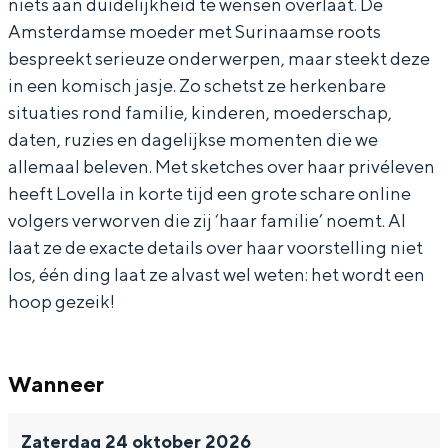
niets aan duidelijkheid te wensen overlaat. De
e
T
a
l
Amsterdamse moeder met Surinaamse roots
s
e
T
e
bespreekt serieuze onderwerpen, maar steekt deze
f
l
e
s
in een komisch jasje. Zo schetst ze herkenbare
situaties rond familie, kinderen, moederschap,
o
e
l
f
daten, ruzies en dagelijkse momenten die we
r
s
e
o
allemaal beleven. Met sketches over haar privéleven
d
f
s
r
heeft Lovella in korte tijd een grote schare online
o
f
d
volgers verworven die zij ‘haar familie’ noemt. Al
r
o
laat ze de exacte details over haar voorstelling niet
d
r
los, één ding laat ze alvast wel weten: het wordt een
hoop gezeik!
d
Wanneer
Zaterdag 24 oktober 2026