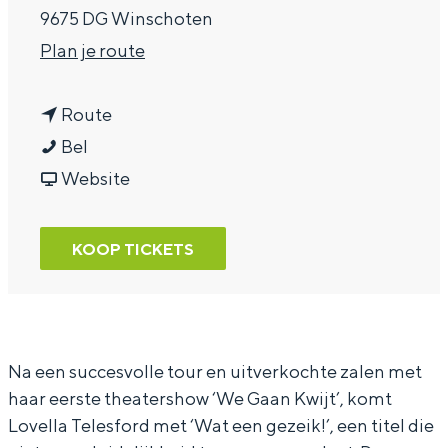
9675 DG Winschoten
a
n
Plan je route
g
a
e
n
a
Route
L
a
r
Bel
o
a
v
L
Website
v
r
a
o
e
L
n
v
KOOP TICKETS
l
o
L
e
l
v
o
l
a
e
v
l
T
l
e
a
Na een succesvolle tour en uitverkochte zalen met
haar eerste theatershow ‘We Gaan Kwijt’, komt
e
l
l
T
Lovella Telesford met ‘Wat een gezeik!’, een titel die
l
a
l
e