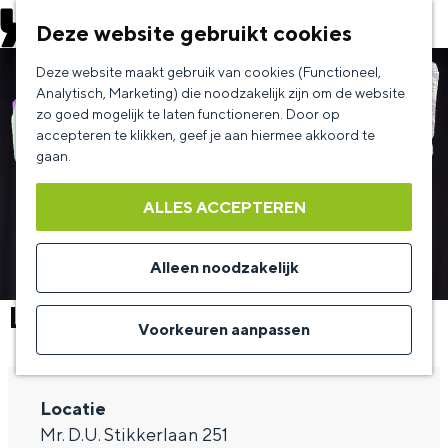
EVENEMENT AANMELDEN
Deze website gebruikt cookies
G
Deze website maakt gebruik van cookies (Functioneel,
a
Analytisch, Marketing) die noodzakelijk zijn om de website
zo goed mogelijk te laten functioneren. Door op
n
accepteren te klikken, geef je aan hiermee akkoord te
a
gaan.
a
ALLES ACCEPTEREN
r
d
Alleen noodzakelijk
e
Lovella Telesford
h
Voorkeuren aanpassen
o
m
Locatie
e
Mr. D.U. Stikkerlaan 251
p