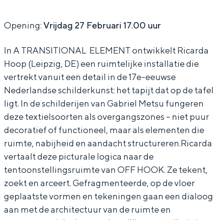
R
R
N
A
A
S
Opening:
Vrijdag 27 Februari 17.00 uur
N
N
I
In A TRANSITIONAL ELEMENT ontwikkelt Ricarda
S
S
T
Hoop (Leipzig, DE) een ruimtelijke installatie die
I
I
I
vertrekt vanuit een detail in de 17e-eeuwse
T
T
O
Nederlandse schilderkunst: het tapijt dat op de tafel
I
I
N
ligt. In de schilderijen van Gabriel Metsu fungeren
deze textielsoorten als overgangszones – niet puur
O
O
A
decoratief of functioneel, maar als elementen die
N
N
L
ruimte, nabijheid en aandacht structureren.Ricarda
A
A
E
vertaalt deze picturale logica naar de
L
L
L
tentoonstellingsruimte van OFF HOOK. Ze tekent,
E
E
E
zoekt en arceert. Gefragmenteerde, op de vloer
geplaatste vormen en tekeningen gaan een dialoog
L
L
M
aan met de architectuur van de ruimte en
E
E
E