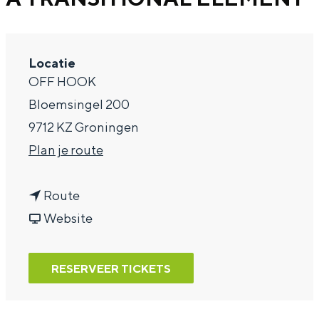
a
g
Locatie
e
OFF HOOK
Bloemsingel 200
9712 KZ Groningen
n
Plan je route
a
n
a
Route
a
v
r
Website
a
a
A
r
n
T
RESERVEER TICKETS
A
A
R
T
T
A