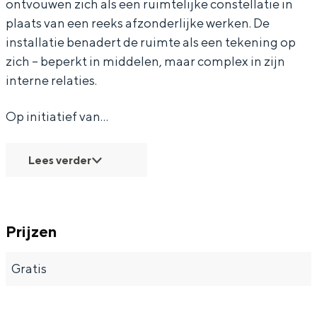
ontvouwen zich als een ruimtelijke constellatie in
M
M
N
plaats van een reeks afzonderlijke werken. De
E
E
T
installatie benadert de ruimte als een tekening op
N
N
zich – beperkt in middelen, maar complex in zijn
interne relaties.
T
T
Op initiatief van…
Lees verder
Prijzen
Gratis