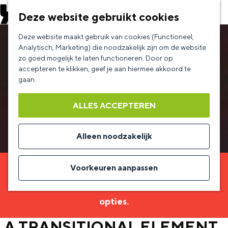
EVENEMENT AANMELDEN
Deze website gebruikt cookies
G
Deze website maakt gebruik van cookies (Functioneel,
a
Analytisch, Marketing) die noodzakelijk zijn om de website
zo goed mogelijk te laten functioneren. Door op
n
accepteren te klikken, geef je aan hiermee akkoord te
a
gaan.
a
ALLES ACCEPTEREN
r
d
Alleen noodzakelijk
e
h
Voorkeuren aanpassen
Sorry, deze activiteit is niet meer beschikbaar.
o
Bekijk het
actuele aanbod
voor de beschikbare
m
opties.
e
A TRANSITIONAL ELEMENT
p