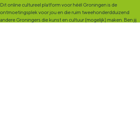
Dit online cultureel platform voor héél Groningen is de
ontmoetingsplek voor jou en die ruim tweehonderdduizend
andere Groningers die kunst en cultuur (mogelijk) maken. Ben jij
een van hen? Maak een (gratis) profiel aan en presenteer hier je
vereniging, organisatie, band en/of jezelf. Maak contact met
andere makers en vind de match die past bij jouw interesse, vraag
of aanbod. De
KultuurCentrale
, waar heel cultureel Groningen
elkaar vindt!
KultuurLoket
Het
KultuurLoket
is de verbindende schakel tussen amateurs,
professionals en instellingen die het maken, beleven en delen
van kunst en cultuur stimuleren. Voor iedereen die muziek,
theater, dans, literatuur of beeldende kunst (mogelijk) maakt in
de provincie Groningen staan we klaar met advies en
ondersteuning.