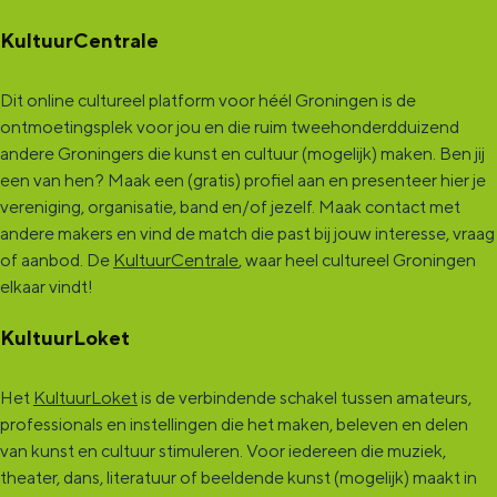
Bekijk alle locaties
Evenement aanmelden
Een concert, voorstelling, workshop, netwerkbijeenkomst of
tentoonstelling, elke culturele activiteit kan worden
toegevoegd! Organiseer jij één van deze activiteiten of doe je er
aan mee?
Meld jouw activiteit aan
. Jouw activiteit wordt dan
zichtbaar in de KultuurAgenda. De KultuurAgenda is dé culturele
agenda van de provincie Groningen. Deze agenda is powered by
KultuurLoket en is een samenwerking met Marketing
Groningen.