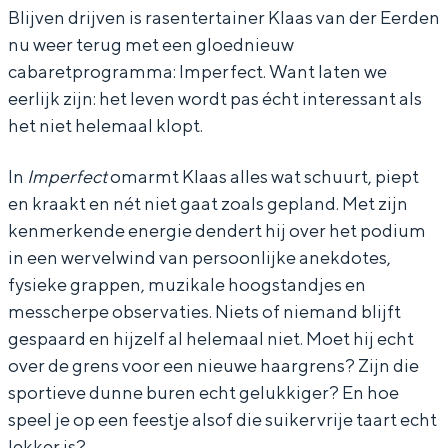
Blijven drijven is rasentertainer Klaas van der Eerden
v
v
n
nu weer terug met een gloednieuw
a
a
E
cabaretprogramma: Imperfect. Want laten we
n
n
e
eerlijk zijn: het leven wordt pas écht interessant als
E
E
r
het niet helemaal klopt.
e
e
d
In
Imperfect
omarmt Klaas alles wat schuurt, piept
r
r
e
en kraakt en nét niet gaat zoals gepland. Met zijn
d
d
n
kenmerkende energie dendert hij over het podium
e
e
-
in een wervelwind van persoonlijke anekdotes,
n
n
I
fysieke grappen, muzikale hoogstandjes en
messcherpe observaties. Niets of niemand blijft
-
-
m
gespaard en hijzelf al helemaal niet. Moet hij echt
I
I
p
over de grens voor een nieuwe haargrens? Zijn die
m
m
e
sportieve dunne buren echt gelukkiger? En hoe
p
p
r
speel je op een feestje alsof die suikervrije taart echt
e
e
f
lekker is?