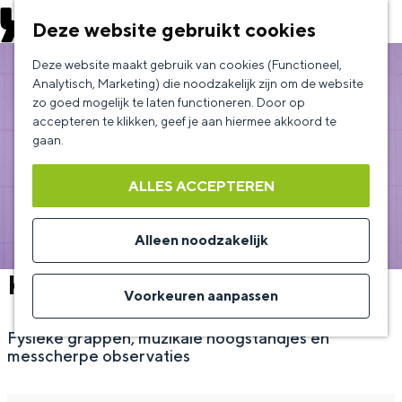
EVENEMENT AANMELDEN
Deze website gebruikt cookies
G
Deze website maakt gebruik van cookies (Functioneel,
a
Analytisch, Marketing) die noodzakelijk zijn om de website
zo goed mogelijk te laten functioneren. Door op
n
accepteren te klikken, geef je aan hiermee akkoord te
a
gaan.
a
ALLES ACCEPTEREN
r
d
Alleen noodzakelijk
e
Klaas van Eerden - Imperfect
h
Voorkeuren aanpassen
o
Fysieke grappen, muzikale hoogstandjes en
m
messcherpe observaties
e
p