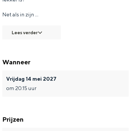
r
r
e
Net als in zijn …
f
f
c
e
e
t
Lees verder
c
c
t
t
Wanneer
Vrijdag 14 mei 2027
om 20.15 uur
Prijzen