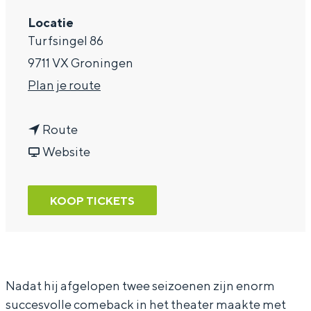
a
Locatie
Turfsingel 86
g
9711 VX Groningen
e
n
Plan je route
a
n
a
Route
a
v
r
Website
a
a
K
r
n
l
KOOP TICKETS
K
K
a
l
l
a
a
a
s
a
a
v
Nadat hij afgelopen twee seizoenen zijn enorm
succesvolle comeback in het theater maakte met
s
s
a