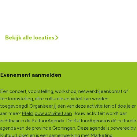
Bekijk alle locaties
Evenement aanmelden
Een concert, voorstelling, workshop, netwerkbijeenkomst of
tentoonstelling, elke culturele activiteit kan worden
toegevoegd! Organiseer jij één van deze activiteiten of doe je er
aan mee?
Meld jouw activiteit aan
. Jouw activiteit wordt dan
zichtbaar in de KultuurAgenda. De KultuurAgenda is dé culturele
agenda van de provincie Groningen. Deze agenda is powered by
KultuurLoket en is een samenwerking met Marketing