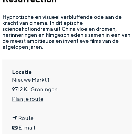
a
Hypnotische en visueel verbluffende ode aan de
g
kracht van cinema. In dit epische
e
sciencefictiondrama uit China vloeien dromen,
herinneringen en filmgeschiedenis samen in een van
de meest ambitieuze en inventieve films van de
afgelopen jaren.
Locatie
Nieuwe Markt 1
9712 KJ Groningen
n
Plan je route
a
n
a
Route
a
n
r
E-mail