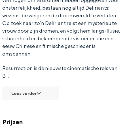
vermogen om te dromen hebben opgegeven voor
n
o
onsterfelijkheid, bestaan nog altijd Deliriants:
n
wezens die weigeren de droomwereld te verlaten.
Op zoek naar zo’n Deliriant reist een mysterieuze
vrouw door zijn dromen, en volgt hem langs illusie,
schoonheid en beklemmende visioenen die een
eeuw Chinese en filmische geschiedenis
omspannen.
Resurrection is de nieuwste cinematische reis van
B…
Lees verder
Prijzen