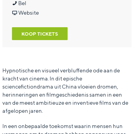
R
a
a
R
Bel
e
r
a
v
e
Website
s
R
r
a
s
u
e
R
n
u
KOOP TICKETS
r
s
e
R
r
r
u
s
e
r
e
r
u
s
e
c
r
r
u
c
Hypnotische en visueel verbluffende ode aan de
kracht van cinema. In dit epische
t
e
r
r
t
sciencefictiondrama uit China vloeien dromen,
i
c
e
r
i
herinneringen en filmgeschiedenis samen in een
o
t
c
e
o
van de meest ambitieuze en inventieve films van de
n
i
t
c
n
afgelopen jaren.
o
i
t
In een onbepaalde toekomst waarin mensen hun
n
o
i