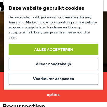
EVENEMENT AANMELDEN
Deze website gebruikt cookies
G
Deze website maakt gebruik van cookies (Functioneel,
a
Analytisch, Marketing) die noodzakelijk zijn om de website
zo goed mogelijk te laten functioneren. Door op
n
accepteren te klikken, geef je aan hiermee akkoord te
a
gaan.
a
ALLES ACCEPTEREN
r
d
Alleen noodzakelijk
e
h
Voorkeuren aanpassen
Sorry, deze activiteit is niet meer beschikbaar.
o
Bekijk het
actuele aanbod
voor de beschikbare
m
opties.
e
Resurrection
p