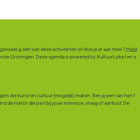
niseer jij één van deze activiteiten of doe je er aan mee?
Meld
vincie Groningen. Deze agenda is powered by KultuurLoket en is
rs die kunst en cultuur (mogelijk) maken. Ben jij een van hen?
ind de match die past bij jouw interesse, vraag of aanbod. De