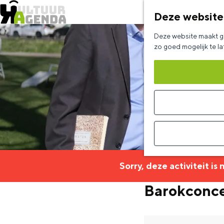
Deze website
G
Deze website maakt ge
a
zo goed mogelijk te l
n
a
a
r
d
e
h
Sorry, deze activiteit is
o
Barokconcer
m
e
p