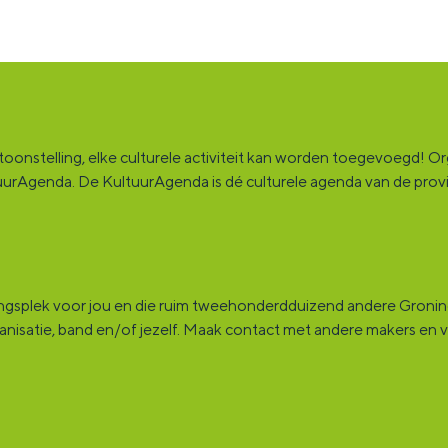
onstelling, elke culturele activiteit kan worden toegevoegd! Orga
ultuurAgenda. De KultuurAgenda is dé culturele agenda van de pro
ingsplek voor jou en die ruim tweehonderdduizend andere Groninge
rganisatie, band en/of jezelf. Maak contact met andere makers en v