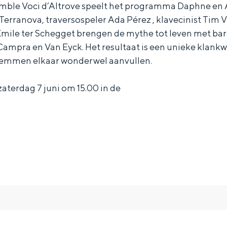
le Voci d’Altrove speelt het programma Daphne en A
Terranova, traversospeler Ada Pérez , klavecinist Tim
s Emile ter Schegget brengen de mythe tot leven met b
Campra en Van Eyck. Het resultaat is een unieke klankw
temmen elkaar wonderwel aanvullen.
 zaterdag 7 juni om 15.00 in de
.