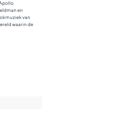
pollo.
 Veldman en
arokmuziek van
ereld waarin de