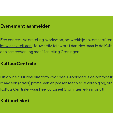
d
c
o
V
d
’
i
c
o
’
A
d
i
c
A
Evenement aanmelden
l
’
d
i
l
t
A
’
d
t
Een concert, voorstelling, workshop, netwerkbijeenkomst of tento
r
l
A
’
r
jouw activiteit aan
. Jouw activiteit wordt dan zichtbaar in de K
een samenwerking met Marketing Groningen.
o
t
l
A
o
v
r
t
l
v
KultuurCentrale
e
o
r
t
e
i
v
o
r
i
Dit online cultureel platform voor héél Groningen is de ontmoet
Maak een (gratis) profiel aan en presenteer hier je vereniging, o
n
e
v
o
n
KultuurCentrale
, waar heel cultureel Groningen elkaar vindt!
K
i
e
v
K
KultuurLoket
e
n
i
e
e
r
K
n
i
r