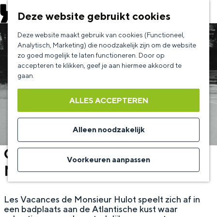
EVENEMENT AANMELDEN
Deze website gebruikt cookies
G
Deze website maakt gebruik van cookies (Functioneel,
a
Analytisch, Marketing) die noodzakelijk zijn om de website
zo goed mogelijk te laten functioneren. Door op
n
accepteren te klikken, geef je aan hiermee akkoord te
a
gaan.
a
ALLES ACCEPTEREN
r
d
Alleen noodzakelijk
e
Classics: Les vacances de
h
Voorkeuren aanpassen
Monsieur Hulot
o
m
Les Vacances de Monsieur Hulot speelt zich af in
e
een badplaats aan de Atlantische kust waar
p