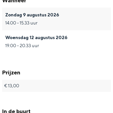
Wanneer
l
H
r
u
l
o
u
H
r
o
Zondag 9 augustus 2026
t
l
u
H
t
14.00 - 15.33 uur
o
l
u
Woensdag 12 augustus 2026
t
o
l
19.00 - 20.33 uur
t
o
t
Prijzen
€ 13,00
In de buurt