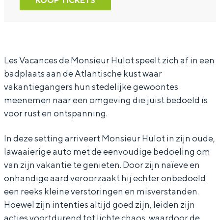
KOOP TICKETS
s
a
l
C
s
i
s
a
l
i
c
s
s
a
c
s
i
s
s
s
Les Vacances de Monsieur Hulot speelt zich af in een
badplaats aan de Atlantische kust waar
:
c
i
s
:
vakantiegangers hun stedelijke gewoontes
L
s
c
i
L
meenemen naar een omgeving die juist bedoeld is
e
:
s
c
e
voor rust en ontspanning.
s
L
:
s
s
v
e
L
:
v
In deze setting arriveert Monsieur Hulot in zijn oude,
lawaaierige auto met de eenvoudige bedoeling om
a
s
e
L
a
van zijn vakantie te genieten. Door zijn naïeve en
c
v
s
e
c
onhandige aard veroorzaakt hij echter onbedoeld
a
a
v
s
a
een reeks kleine verstoringen en misverstanden.
n
c
a
v
n
Hoewel zijn intenties altijd goed zijn, leiden zijn
c
a
c
a
c
acties voortdurend tot lichte chaos, waardoor de