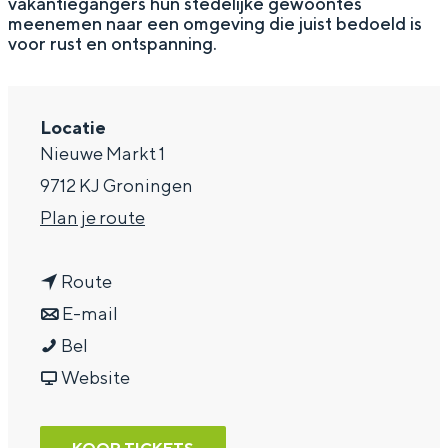
vakantiegangers hun stedelijke gewoontes
meenemen naar een omgeving die juist bedoeld is
a
voor rust en ontspanning.
g
e
Locatie
Nieuwe Markt 1
9712 KJ Groningen
n
Plan je route
a
n
a
Route
a
n
r
E-mail
C
a
a
C
Bel
l
r
a
v
l
Website
a
C
r
a
a
s
l
C
n
s