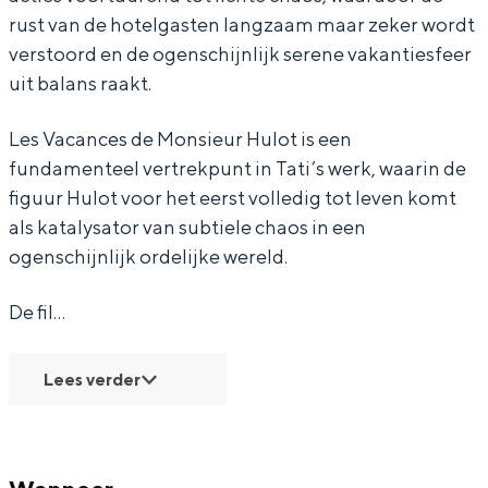
rust van de hotelgasten langzaam maar zeker wordt
e
n
a
c
e
verstoord en de ogenschijnlijk serene vakantiesfeer
s
c
n
a
s
uit balans raakt.
d
e
c
n
d
e
s
e
c
e
Les Vacances de Monsieur Hulot is een
M
d
s
e
M
fundamenteel vertrekpunt in Tati’s werk, waarin de
figuur Hulot voor het eerst volledig tot leven komt
o
e
d
s
o
als katalysator van subtiele chaos in een
n
M
e
d
n
ogenschijnlijk ordelijke wereld.
s
o
M
e
s
i
n
o
M
i
De fil…
e
s
n
o
e
u
i
s
n
u
Lees verder
r
e
i
s
r
H
u
e
i
H
u
r
u
e
u