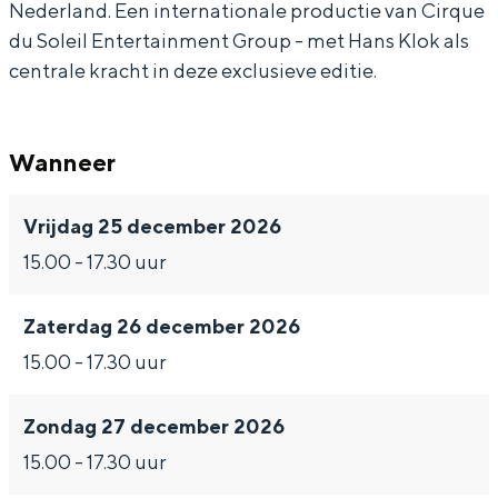
Nederland. Een internationale productie van Cirque
T
k
o
l
T
du Soleil Entertainment Group - met Hans Klok als
h
-
k
o
h
centrale kracht in deze exclusieve editie.
e
T
-
k
e
I
h
T
-
I
Wanneer
l
e
h
T
l
l
I
e
h
l
Vrijdag 25 december 2026
u
l
I
e
u
15.00 - 17.30 uur
s
l
l
I
s
i
u
l
l
i
Zaterdag 26 december 2026
o
s
u
l
o
15.00 - 17.30 uur
n
i
s
u
n
i
o
i
s
i
Zondag 27 december 2026
s
n
o
i
s
15.00 - 17.30 uur
t
i
n
o
t