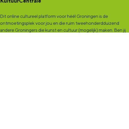
KultuurCentrale
Dit online cultureel platform voor héél Groningen is de
ontmoetingsplek voor jou en die ruim tweehonderdduizend
andere Groningers die kunst en cultuur (mogelijk) maken. Ben jij
een van hen? Maak een (gratis) profiel aan en presenteer hier je
vereniging, organisatie, band en/of jezelf. Maak contact met
andere makers en vind de match die past bij jouw interesse, vraag
of aanbod. De
KultuurCentrale
, waar heel cultureel Groningen
elkaar vindt!
KultuurLoket
Het
KultuurLoket
is de verbindende schakel tussen amateurs,
professionals en instellingen die het maken, beleven en delen
van kunst en cultuur stimuleren. Voor iedereen die muziek,
theater, dans, literatuur of beeldende kunst (mogelijk) maakt in
de provincie Groningen staan we klaar met advies en
ondersteuning.