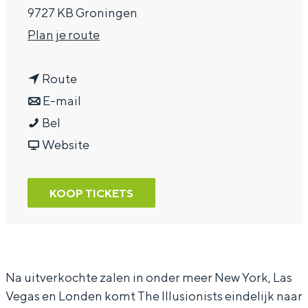
9727 KB Groningen
a
n
Plan je route
g
a
e
n
a
Route
a
n
r
E-mail
H
a
a
H
Bel
a
r
a
v
a
Website
n
H
r
a
n
s
a
H
n
s
KOOP TICKETS
K
n
a
H
K
l
s
n
a
l
o
K
s
n
o
k
l
K
s
k
Na uitverkochte zalen in onder meer New York, Las
Vegas en Londen komt The Illusionists eindelijk naar
-
o
l
K
-