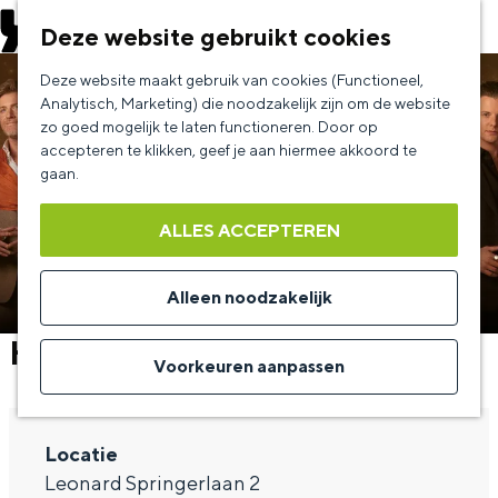
EVENEMENT AANMELDEN
Deze website gebruikt cookies
G
Deze website maakt gebruik van cookies (Functioneel,
a
Analytisch, Marketing) die noodzakelijk zijn om de website
zo goed mogelijk te laten functioneren. Door op
n
accepteren te klikken, geef je aan hiermee akkoord te
a
gaan.
a
ALLES ACCEPTEREN
r
d
Alleen noodzakelijk
e
Hans Klok - The Illusionists
h
Voorkeuren aanpassen
o
m
Locatie
e
Leonard Springerlaan 2
p