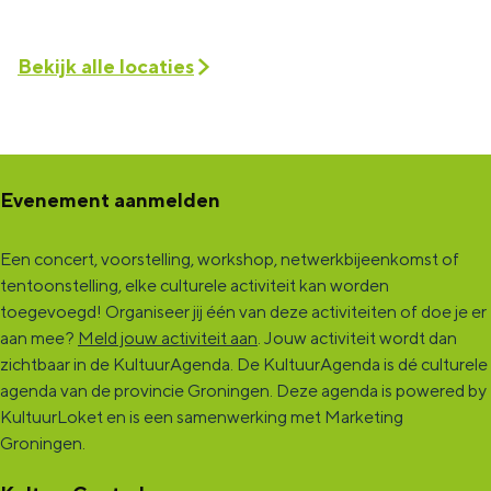
Bekijk alle locaties
Evenement aanmelden
Een concert, voorstelling, workshop, netwerkbijeenkomst of
tentoonstelling, elke culturele activiteit kan worden
toegevoegd! Organiseer jij één van deze activiteiten of doe je er
aan mee?
Meld jouw activiteit aan
. Jouw activiteit wordt dan
zichtbaar in de KultuurAgenda. De KultuurAgenda is dé culturele
agenda van de provincie Groningen. Deze agenda is powered by
KultuurLoket en is een samenwerking met Marketing
Groningen.