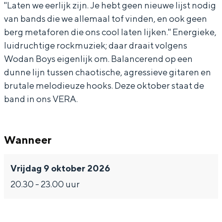
y
n
a
o
"Laten we eerlijk zijn. Je hebt geen nieuwe lijst nodig
van bands die we allemaal tof vinden, en ook geen
s
B
n
y
berg metaforen die ons cool laten lijken." Energieke,
(
o
B
s
luidruchtige rockmuziek; daar draait volgens
N
y
o
(
Wodan Boys eigenlijk om. Balancerend op een
L
s
y
N
dunne lijn tussen chaotische, agressieve gitaren en
)
(
s
L
brutale melodieuze hooks. Deze oktober staat de
band in ons VERA.
+
N
(
)
B
L
N
+
a
)
L
B
Wanneer
d
+
)
a
m
B
+
d
Vrijdag 9 oktober 2026
i
a
B
m
20.30 - 23.00 uur
n
d
a
i
t
m
d
n