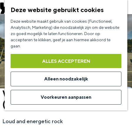
EVENEMENT AANMELDEN
Deze website gebruikt cookies
G
Deze website maakt gebruik van cookies (Functioneel,
a
Analytisch, Marketing) die noodzakelijk zijn om de website
zo goed mogelijk te laten functioneren. Door op
n
accepteren te klikken, geef je aan hiermee akkoord te
a
gaan.
a
ALLES ACCEPTEREN
r
d
Alleen noodzakelijk
e
Wodan Boys (NL) + Badminton
h
Voorkeuren aanpassen
(NL)
o
m
Loud and energetic rock
e
p