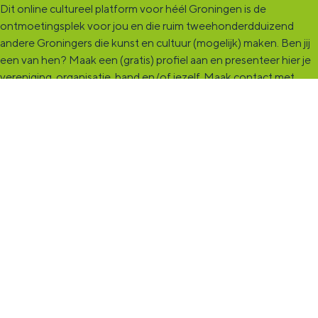
Dit online cultureel platform voor héél Groningen is de
ontmoetingsplek voor jou en die ruim tweehonderdduizend
andere Groningers die kunst en cultuur (mogelijk) maken. Ben jij
een van hen? Maak een (gratis) profiel aan en presenteer hier je
vereniging, organisatie, band en/of jezelf. Maak contact met
andere makers en vind de match die past bij jouw interesse, vraag
of aanbod. De
KultuurCentrale
, waar heel cultureel Groningen
elkaar vindt!
KultuurLoket
Het
KultuurLoket
is de verbindende schakel tussen amateurs,
professionals en instellingen die het maken, beleven en delen
van kunst en cultuur stimuleren. Voor iedereen die muziek,
theater, dans, literatuur of beeldende kunst (mogelijk) maakt in
de provincie Groningen staan we klaar met advies en
ondersteuning.