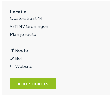
a
Locatie
g
Oosterstraat 44
e
9711 NV Groningen
n
Plan je route
a
n
a
Route
W
a
r
Bel
o
a
v
W
Website
d
r
a
o
a
W
n
d
KOOP TICKETS
n
o
W
a
B
d
o
n
o
a
d
B