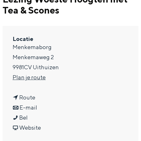
Tea & Scones
a
g
e
Locatie
Menkemaborg
Menkemaweg 2
9981CV Uithuizen
n
Plan je route
a
n
a
Route
a
n
r
E-mail
L
a
a
L
Bel
e
r
a
v
e
Website
z
L
r
a
z