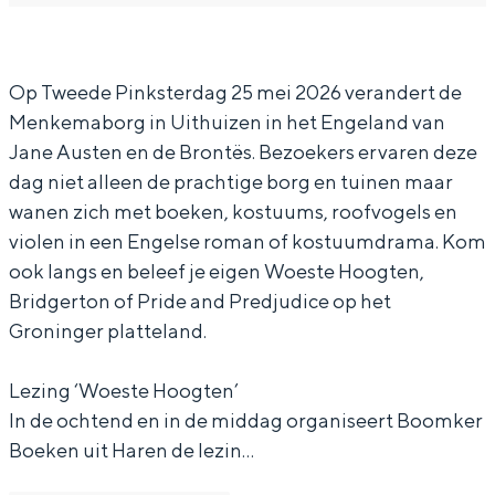
i
e
L
n
i
n
z
e
L
n
Op Tweede Pinksterdag 25 mei 2026 verandert de
g
i
z
e
g
Menkemaborg in Uithuizen in het Engeland van
W
n
i
z
W
Jane Austen en de Brontës. Bezoekers ervaren deze
o
g
n
i
o
dag niet alleen de prachtige borg en tuinen maar
e
W
g
n
e
wanen zich met boeken, kostuums, roofvogels en
s
o
W
g
s
violen in een Engelse roman of kostuumdrama. Kom
t
e
o
W
t
ook langs en beleef je eigen Woeste Hoogten,
Bridgerton of Pride and Predjudice op het
e
s
e
o
e
Groninger platteland.
H
t
s
e
H
o
e
t
s
o
Lezing ‘Woeste Hoogten’
o
H
e
t
o
In de ochtend en in de middag organiseert Boomker
g
o
H
e
g
Boeken uit Haren de lezin…
t
o
o
H
t