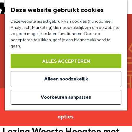
EVENEMENT AANMELDEN
Deze website gebruikt cookies
G
Deze website maakt gebruik van cookies (Functioneel,
a
Analytisch, Marketing) die noodzakelijk zijn om de website
zo goed mogelijk te laten functioneren. Door op
n
accepteren te klikken, geef je aan hiermee akkoord te
a
gaan.
a
ALLES ACCEPTEREN
r
d
Alleen noodzakelijk
e
h
Voorkeuren aanpassen
Sorry, deze activiteit is niet meer beschikbaar.
o
Bekijk het
actuele aanbod
voor de beschikbare
m
opties.
e
Lezing Woeste Hoogten met
p