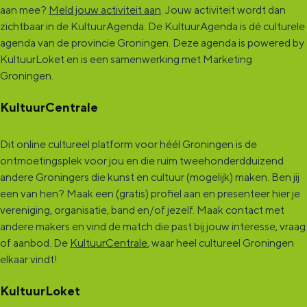
aan mee?
Meld jouw activiteit aan
. Jouw activiteit wordt dan
s
n
o
c
s
zichtbaar in de KultuurAgenda. De KultuurAgenda is dé culturele
e
n
o
agenda van de provincie Groningen. Deze agenda is powered by
s
e
n
KultuurLoket en is een samenwerking met Marketing
Groningen.
s
e
s
KultuurCentrale
Dit online cultureel platform voor héél Groningen is de
ontmoetingsplek voor jou en die ruim tweehonderdduizend
andere Groningers die kunst en cultuur (mogelijk) maken. Ben jij
een van hen? Maak een (gratis) profiel aan en presenteer hier je
vereniging, organisatie, band en/of jezelf. Maak contact met
andere makers en vind de match die past bij jouw interesse, vraag
of aanbod. De
KultuurCentrale
, waar heel cultureel Groningen
elkaar vindt!
KultuurLoket