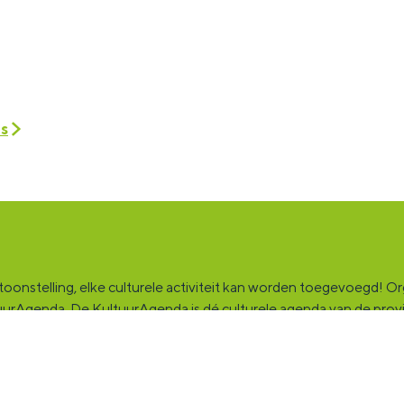
es
onstelling, elke culturele activiteit kan worden toegevoegd! Orga
ultuurAgenda. De KultuurAgenda is dé culturele agenda van de pro