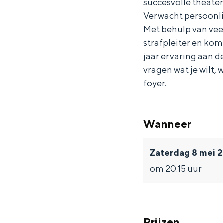
succesvolle theater
r
n
A
e
Verwacht persoonli
k
n
r
Met behulp van veel
e
k
strafpleiter en ko
jaar ervaring aan 
r
e
vragen wat je wilt,
r
foyer.
Wanneer
Zaterdag 8 mei 
om 20.15 uur
Prijzen