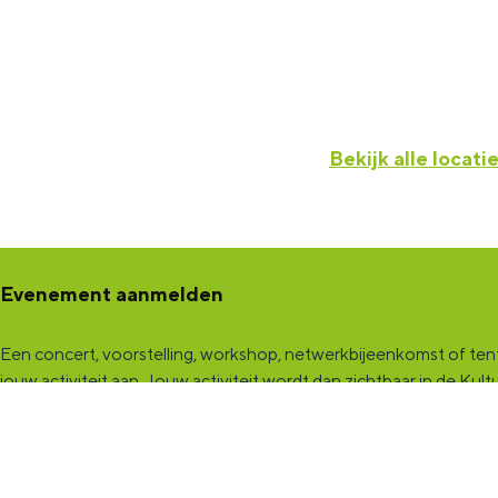
Bekijk alle locati
Evenement aanmelden
Een concert, voorstelling, workshop, netwerkbijeenkomst of tento
jouw activiteit aan
. Jouw activiteit wordt dan zichtbaar in de K
een samenwerking met Marketing Groningen.
KultuurCentrale