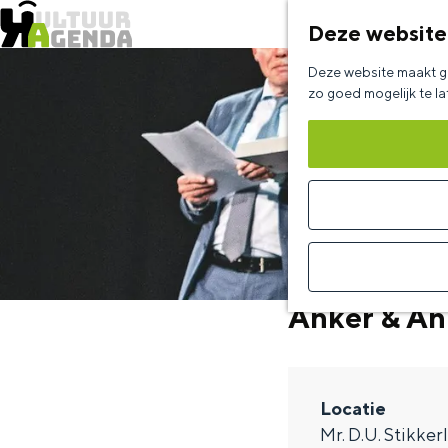
Deze website
G
Deze website maakt ge
a
zo goed mogelijk te l
n
a
a
r
d
e
Anker & An
h
o
m
Locatie
e
Mr. D.U. Stikker
p