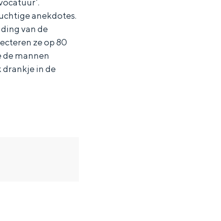
vocatuur’.
luchtige anekdotes.
uding van de
ecteren ze op 80
je de mannen
 drankje in de