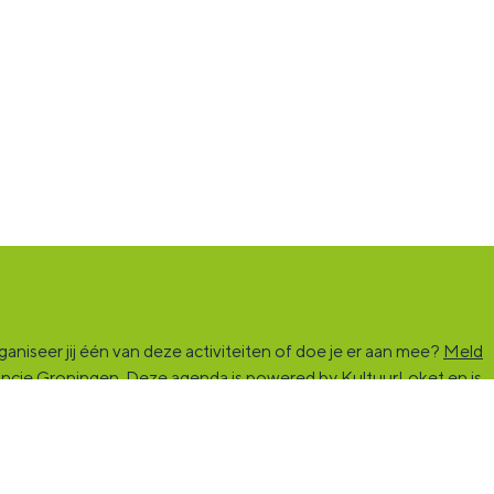
niseer jij één van deze activiteiten of doe je er aan mee?
Meld
vincie Groningen. Deze agenda is powered by KultuurLoket en is