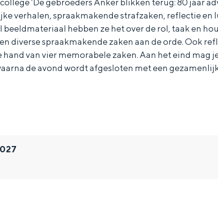
college ‘De gebroeders Anker blikken terug: 80 jaar ad
jke verhalen, spraakmakende strafzaken, reflectie en 
 beeldmateriaal hebben ze het over de rol, taak en ho
men diverse spraakmakende zaken aan de orde. Ook refl
de hand van vier memorabele zaken. Aan het eind mag 
 waarna de avond wordt afgesloten met een gezamenlijk
2027