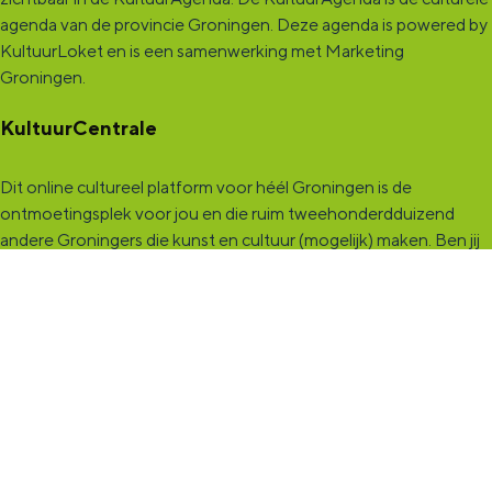
agenda van de provincie Groningen. Deze agenda is powered by
KultuurLoket en is een samenwerking met Marketing
Groningen.
KultuurCentrale
Dit online cultureel platform voor héél Groningen is de
ontmoetingsplek voor jou en die ruim tweehonderdduizend
andere Groningers die kunst en cultuur (mogelijk) maken. Ben jij
een van hen? Maak een (gratis) profiel aan en presenteer hier je
vereniging, organisatie, band en/of jezelf. Maak contact met
andere makers en vind de match die past bij jouw interesse, vraag
of aanbod. De
KultuurCentrale
, waar heel cultureel Groningen
elkaar vindt!
KultuurLoket
Het
KultuurLoket
is de verbindende schakel tussen amateurs,