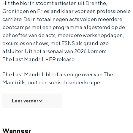
M
a
L
t
Hit the North stoomt artiesten uit Drenthe,
Groningen en Friesland klaar voor een professionele
a
s
a
M
carrière. De in totaal negen acts volgen meerdere
n
t
s
a
bootcamps met een programma afgestemd op de
d
M
t
n
behoeftes van de acts, meerdere workshopdagen,
r
a
M
d
excursies en shows, met ESNS als grandioze
i
n
a
r
afsluiter. Uit het arsenaal van 2026 komen:
The Last Mandrill - EP release
l
d
n
i
l
r
d
l
The Last Mandrill bleef als enige over van The
E
i
r
l
Mandrills, ooit een sonisch kelderkruipe…
P
l
i
E
-
l
l
P
Lees verder
R
E
l
-
e
P
E
R
l
-
P
e
Wanneer