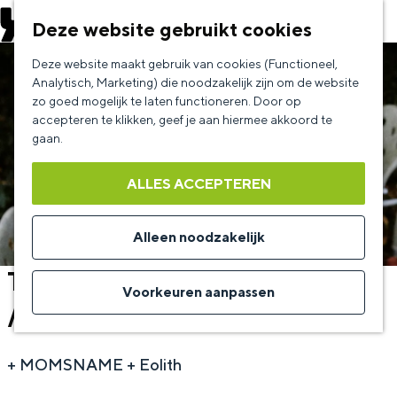
EVENEMENT AANMELDEN
Deze website gebruikt cookies
G
Deze website maakt gebruik van cookies (Functioneel,
a
Analytisch, Marketing) die noodzakelijk zijn om de website
zo goed mogelijk te laten functioneren. Door op
n
accepteren te klikken, geef je aan hiermee akkoord te
a
gaan.
a
ALLES ACCEPTEREN
r
d
Alleen noodzakelijk
e
The Last Mandrill EP-Release
h
Voorkeuren aanpassen
// MOMSNAME // Eolith
o
m
+ MOMSNAME + Eolith
e
p