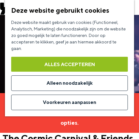
EVENEMENT AANMELDEN
Deze website gebruikt cookies
G
Deze website maakt gebruik van cookies (Functioneel,
a
Analytisch, Marketing) die noodzakelijk zijn om de website
zo goed mogelijk te laten functioneren. Door op
n
accepteren te klikken, geef je aan hiermee akkoord te
a
gaan.
a
ALLES ACCEPTEREN
r
d
Alleen noodzakelijk
e
h
Voorkeuren aanpassen
Sorry, deze activiteit is niet meer beschikbaar.
o
Bekijk het
actuele aanbod
voor de beschikbare
m
opties.
e
The Cosmic Carnival & Friends
p