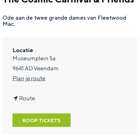
a
Ode aan de twee grande dames van Fleetwood
g
Mac.
e
Locatie
Museumplein 5a
9641 AD Veendam
n
Plan je route
a
n
a
Route
a
r
a
T
KOOP TICKETS
r
h
T
e