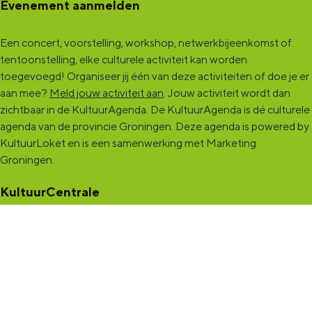
Evenement aanmelden
Een concert, voorstelling, workshop, netwerkbijeenkomst of
tentoonstelling, elke culturele activiteit kan worden
toegevoegd! Organiseer jij één van deze activiteiten of doe je er
aan mee?
Meld jouw activiteit aan
. Jouw activiteit wordt dan
zichtbaar in de KultuurAgenda. De KultuurAgenda is dé culturele
agenda van de provincie Groningen. Deze agenda is powered by
KultuurLoket en is een samenwerking met Marketing
Groningen.
KultuurCentrale
Dit online cultureel platform voor héél Groningen is de
ontmoetingsplek voor jou en die ruim tweehonderdduizend
andere Groningers die kunst en cultuur (mogelijk) maken. Ben jij
een van hen? Maak een (gratis) profiel aan en presenteer hier je
vereniging, organisatie, band en/of jezelf. Maak contact met