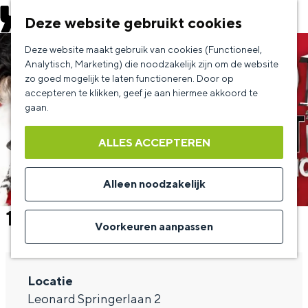
EVENEMENT AANMELDEN
Deze website gebruikt cookies
G
Deze website maakt gebruik van cookies (Functioneel,
a
Analytisch, Marketing) die noodzakelijk zijn om de website
zo goed mogelijk te laten functioneren. Door op
n
accepteren te klikken, geef je aan hiermee akkoord te
a
gaan.
a
ALLES ACCEPTEREN
r
d
Alleen noodzakelijk
e
101 Dalmatiërs - de Musical
h
Voorkeuren aanpassen
o
m
Locatie
e
Leonard Springerlaan 2
p