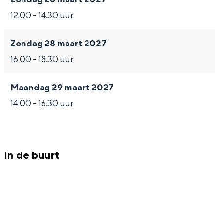
a
c
i
12.00 - 14.30 uur
l
a
c
l
a
Zondag 28 maart 2027
l
16.00 - 18.30 uur
Maandag 29 maart 2027
14.00 - 16.30 uur
In de buurt