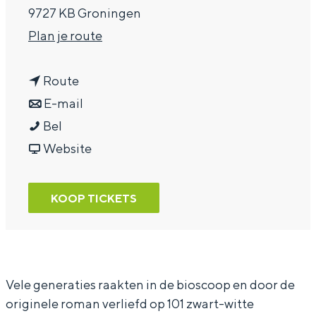
9727 KB Groningen
a
n
Plan je route
g
a
e
n
a
Route
a
n
r
E-mail
1
a
a
1
Bel
0
r
a
v
0
Website
1
1
r
a
1
D
0
1
n
D
KOOP TICKETS
a
1
0
1
a
l
D
1
0
l
m
a
D
1
m
a
l
a
D
a
Vele generaties raakten in de bioscoop en door de
originele roman verliefd op 101 zwart-witte
t
m
l
a
t