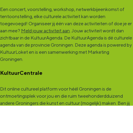
Een concert, voorstelling, workshop, netwerkbijeenkomst of
tentoonstelling, elke culturele activiteit kan worden
toegevoegd! Organiseer jij één van deze activiteiten of doe je er
aan mee?
Meld jouw activiteit aan
. Jouw activiteit wordt dan
zichtbaar in de KultuurAgenda. De KultuurAgenda is dé culturele
agenda van de provincie Groningen. Deze agenda is powered by
KultuurLoket en is een samenwerking met Marketing
Groningen.
KultuurCentrale
Dit online cultureel platform voor héél Groningen is de
ontmoetingsplek voor jou en die ruim tweehonderdduizend
andere Groningers die kunst en cultuur (mogelijk) maken. Ben jij
een van hen? Maak een (gratis) profiel aan en presenteer hier je
vereniging, organisatie, band en/of jezelf. Maak contact met
andere makers en vind de match die past bij jouw interesse, vraag
of aanbod. De
KultuurCentrale
, waar heel cultureel Groningen