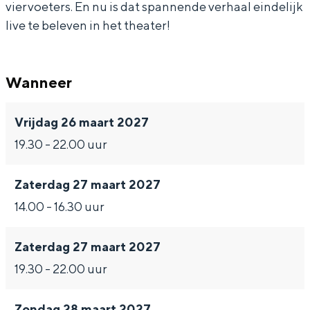
viervoeters. En nu is dat spannende verhaal eindelijk
i
a
m
l
i
live te beleven in het theater!
ë
t
a
m
ë
r
i
t
a
r
s
ë
i
t
s
Wanneer
-
r
ë
i
-
Vrijdag 26 maart 2027
d
s
r
ë
d
19.30 - 22.00 uur
e
-
s
r
e
M
d
-
s
M
Zaterdag 27 maart 2027
u
e
d
-
u
14.00 - 16.30 uur
s
M
e
d
s
i
u
M
e
i
Zaterdag 27 maart 2027
c
s
u
M
c
19.30 - 22.00 uur
a
i
s
u
a
l
c
i
s
l
Zondag 28 maart 2027