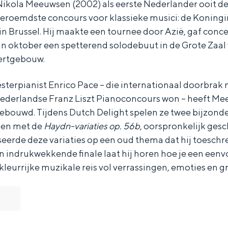
Nikola Meeuwsen (2002) als eerste Nederlander ooit de 
beroemdste concours voor klassieke musici: de Koningi
in Brussel. Hij maakte een tournee door Azië, gaf conc
in oktober een spetterend solodebuut in de Grote Zaal
rtgebouw.
erpianist Enrico Pace – die internationaal doorbrak na
derlandse Franz Liszt Pianoconcours won – heeft Me
bouwd. Tijdens Dutch Delight spelen ze twee bijzond
nen met de
Haydn-variaties op. 56b
, oorspronkelijk ges
eerde deze variaties op een oud thema dat hij toeschr
en indrukwekkende finale laat hij horen hoe je een een
leurrijke muzikale reis vol verrassingen, emoties en g