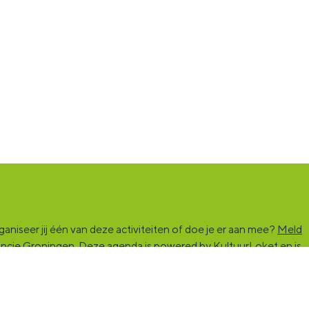
niseer jij één van deze activiteiten of doe je er aan mee?
Meld
vincie Groningen. Deze agenda is powered by KultuurLoket en is