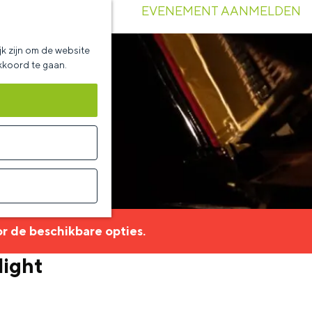
EVENEMENT AANMELDEN
k zijn om de website
akkoord te gaan.
r de beschikbare opties.
light