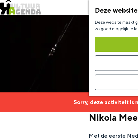
Deze website
G
Deze website maakt ge
a
zo goed mogelijk te l
n
a
a
r
d
e
h
Sorry, deze activiteit is
o
Nikola Mee
m
e
Met de eerste Nede
p