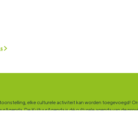
es
onstelling, elke culturele activiteit kan worden toegevoegd! Orga
ultuurAgenda. De KultuurAgenda is dé culturele agenda van de pro