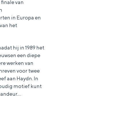
finale van
n
erten in Europa en
 van het
dat hij in 1989 het
euwsen een diepe
ere werken van
chreven voor twee
eef aan Haydn. In
voudig motief kunt
randeur.…