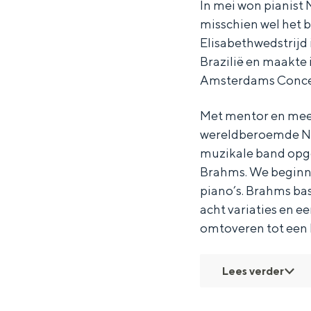
o
o
a
In mei won pianist 
misschien wel het 
l
l
M
Elisabethwedstrijd 
a
a
e
Brazilië en maakte 
M
M
e
Amsterdams Conce
e
e
u
e
e
w
Met mentor en meest
wereldberoemde Ne
u
u
s
muzikale band opge
w
w
e
Brahms. We begin
s
s
n
piano’s. Brahms bas
e
e
&
acht variaties en e
n
n
E
omtoveren tot een k
&
&
n
E
E
r
Lees verder
n
n
i