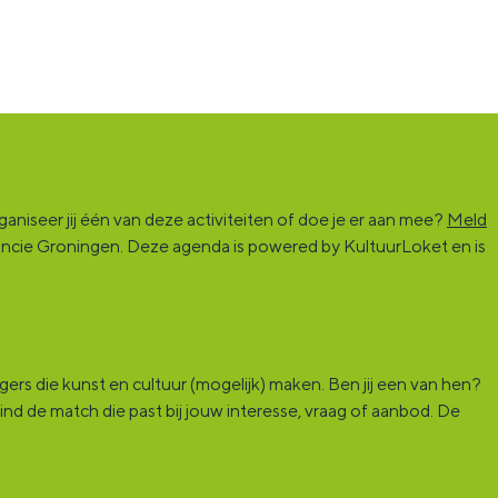
niseer jij één van deze activiteiten of doe je er aan mee?
Meld
vincie Groningen. Deze agenda is powered by KultuurLoket en is
rs die kunst en cultuur (mogelijk) maken. Ben jij een van hen?
ind de match die past bij jouw interesse, vraag of aanbod. De