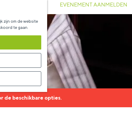
EVENEMENT AANMELDEN
k zijn om de website
akkoord te gaan.
r de beschikbare opties.