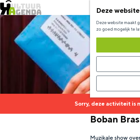
Deze website
G
Deze website maakt ge
a
zo goed mogelijk te l
n
a
a
r
d
e
h
Sorry, deze activiteit is
o
Boban Bra
m
e
Muzikale show over
p