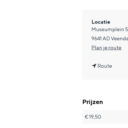
a
g
Locatie
e
Museumplein 
9641 AD Veen
n
Plan je route
a
n
a
Route
a
r
a
B
r
o
Prijzen
B
b
o
a
€ 19,50
b
n