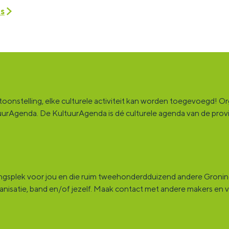
es
onstelling, elke culturele activiteit kan worden toegevoegd! Orga
ultuurAgenda. De KultuurAgenda is dé culturele agenda van de pro
ingsplek voor jou en die ruim tweehonderdduizend andere Groninge
rganisatie, band en/of jezelf. Maak contact met andere makers en v