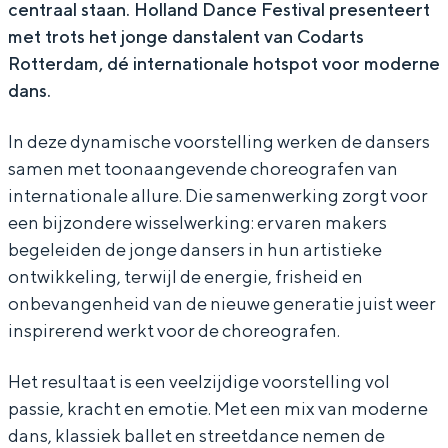
centraal staan. Holland Dance Festival presenteert
n
D
d
n
n
met trots het jonge danstalent van Codarts
c
a
D
d
c
Rotterdam, dé internationale hotspot voor moderne
e
n
a
D
e
dans.
F
c
n
a
F
In deze dynamische voorstelling werken de dansers
e
e
c
n
e
samen met toonaangevende choreografen van
s
F
e
c
s
internationale allure. Die samenwerking zorgt voor
t
e
F
e
t
een bijzondere wisselwerking: ervaren makers
i
s
e
F
i
begeleiden de jonge dansers in hun artistieke
v
t
s
e
v
ontwikkeling, terwijl de energie, frisheid en
onbevangenheid van de nieuwe generatie juist weer
a
i
t
s
a
inspirerend werkt voor de choreografen.
l
v
i
t
l
a
v
i
Het resultaat is een veelzijdige voorstelling vol
l
a
v
passie, kracht en emotie. Met een mix van moderne
l
a
dans, klassiek ballet en streetdance nemen de