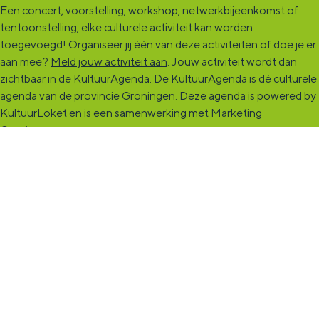
Een concert, voorstelling, workshop, netwerkbijeenkomst of
tentoonstelling, elke culturele activiteit kan worden
toegevoegd! Organiseer jij één van deze activiteiten of doe je er
aan mee?
Meld jouw activiteit aan
. Jouw activiteit wordt dan
zichtbaar in de KultuurAgenda. De KultuurAgenda is dé culturele
agenda van de provincie Groningen. Deze agenda is powered by
KultuurLoket en is een samenwerking met Marketing
Groningen.
KultuurCentrale
Dit online cultureel platform voor héél Groningen is de
ontmoetingsplek voor jou en die ruim tweehonderdduizend
andere Groningers die kunst en cultuur (mogelijk) maken. Ben jij
een van hen? Maak een (gratis) profiel aan en presenteer hier je
vereniging, organisatie, band en/of jezelf. Maak contact met
andere makers en vind de match die past bij jouw interesse, vraag
of aanbod. De
KultuurCentrale
, waar heel cultureel Groningen