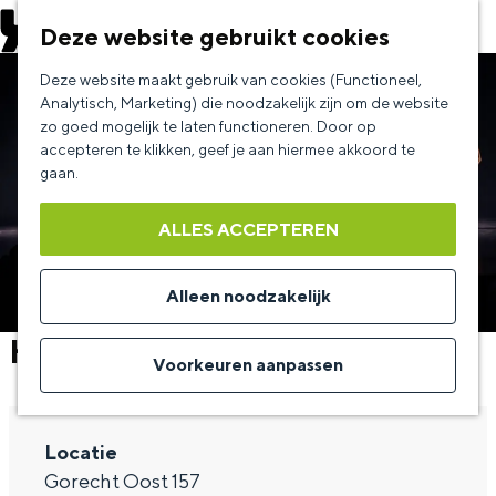
EVENEMENT AANMELDEN
Deze website gebruikt cookies
G
Deze website maakt gebruik van cookies (Functioneel,
a
Analytisch, Marketing) die noodzakelijk zijn om de website
zo goed mogelijk te laten functioneren. Door op
n
accepteren te klikken, geef je aan hiermee akkoord te
a
gaan.
a
ALLES ACCEPTEREN
r
d
Alleen noodzakelijk
e
Holland Dance Festival
h
Voorkeuren aanpassen
o
m
Locatie
e
Gorecht Oost 157
p