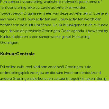
Een concert, voorstelling, workshop, netwerkbijeenkomst of
tentoonstelling, elke culturele activiteit kan worden
toegevoegd! Organiseer jij één van deze activiteiten of doe je er
aan mee?
Meld jouw activiteit aan
. Jouw activiteit wordt dan
zichtbaar in de KultuurAgenda. De KultuurAgenda is dé culturele
agenda van de provincie Groningen. Deze agenda is powered by
KultuurLoket en is een samenwerking met Marketing
Groningen.
KultuurCentrale
Dit online cultureel platform voor héél Groningen is de
ontmoetingsplek voor jou en die ruim tweehonderdduizend
andere Groningers die kunst en cultuur (mogelijk) maken. Ben jij
een van hen? Maak een (gratis) profiel aan en presenteer hier je
vereniging, organisatie, band en/of jezelf. Maak contact met
andere makers en vind de match die past bij jouw interesse, vraag
of aanbod. De
KultuurCentrale
, waar heel cultureel Groningen
elkaar vindt!