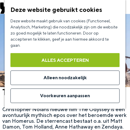
EVENEMENT AANMELDEN
Deze website gebruikt cookies
G
Deze website maakt gebruik van cookies (Functioneel,
a
Analytisch, Marketing) die noodzakelijk zijn om de website
zo goed mogelijk te laten functioneren. Door op
n
accepteren te klikken, geef je aan hiermee akkoord te
a
gaan.
a
ALLES ACCEPTEREN
r
d
Alleen noodzakelijk
e
The Odyssey
h
Voorkeuren aanpassen
o
Christopher Nolans nieuwe film The Odyssey is een
m
avontuurlijk mythisch epos over het beroemde werk
e
van Homerus. De sterrencast bestaat o.a. uit Matt
Damon, Tom Holland, Anne Hathaway en Zendaya.
p