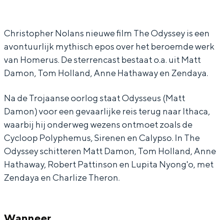
y
O
e
h
y
s
d
O
e
s
s
y
d
O
s
Christopher Nolans nieuwe film The Odyssey is een
avontuurlijk mythisch epos over het beroemde werk
e
s
y
d
e
van Homerus. De sterrencast bestaat o.a. uit Matt
y
s
s
y
y
Damon, Tom Holland, Anne Hathaway en Zendaya.
e
s
s
y
e
s
Na de Trojaanse oorlog staat Odysseus (Matt
y
e
Damon) voor een gevaarlijke reis terug naar Ithaca,
waarbij hij onderweg wezens ontmoet zoals de
y
Cycloop Polyphemus, Sirenen en Calypso. In The
Odyssey schitteren Matt Damon, Tom Holland, Anne
Hathaway, Robert Pattinson en Lupita Nyong'o, met
Zendaya en Charlize Theron.
Wanneer