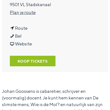
9501 VL Stadskanaal
a
n
Plan je route
g
a
e
n
a
Route
J
a
r
Bel
o
a
v
J
Website
h
r
a
o
a
J
n
h
KOOP TICKETS
n
o
J
a
G
h
o
n
o
a
h
G
o
n
a
o
Johan Goossens is cabaretier, schrijver en
(voormalig) docent. Je kunt hem kennen van De
s
G
n
o
slimste mens, Wie is de Mol? en natuurlijk van zijn
s
o
G
s