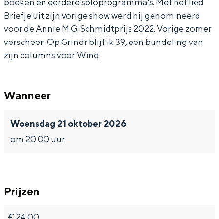
boeken en eerdere soloprogramma's. Met het lied
e
o
o
s
Briefje uit zijn vorige show werd hij genomineerd
n
s
o
e
voor de Annie M.G. Schmidtprijs 2022. Vorige zomer
s
s
s
n
verscheen Op Grindr blijf ik 39, een bundeling van
zijn columns voor Winq.
e
s
s
n
e
s
n
Wanneer
s
Woensdag 21 oktober 2026
om 20.00 uur
Prijzen
€ 24,00