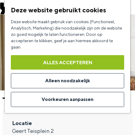
EVENEMENT AANMELDEN
Deze website gebruikt cookies
G
Deze website maakt gebruik van cookies (Functioneel,
a
Analytisch, Marketing) die noodzakelijk zijn om de website
zo goed mogelijk te laten functioneren. Door op
n
accepteren te klikken, geef je aan hiermee akkoord te
a
gaan.
a
ALLES ACCEPTEREN
r
d
Alleen noodzakelijk
e
Johan Goossens
h
Voorkeuren aanpassen
o
m
Locatie
e
Geert Teisplein 2
p