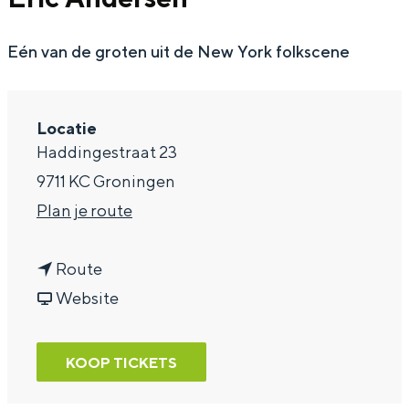
a
Eén van de groten uit de New York folkscene
g
e
Locatie
Haddingestraat 23
9711 KC Groningen
n
Plan je route
a
n
a
Route
a
v
r
Website
a
a
E
r
n
r
KOOP TICKETS
E
E
i