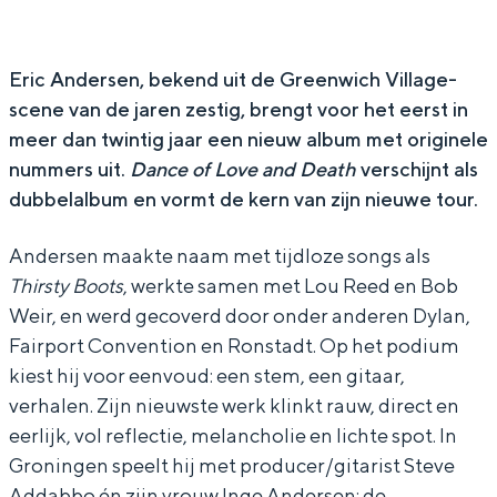
r
r
c
i
i
A
c
c
n
Eric Andersen, bekend uit de Greenwich Village-
scene van de jaren zestig, brengt voor het eerst in
A
A
d
meer dan twintig jaar een nieuw album met originele
n
n
e
nummers uit.
Dance of Love and Death
verschijnt als
d
d
r
dubbelalbum en vormt de kern van zijn nieuwe tour.
e
e
s
r
r
e
Andersen maakte naam met tijdloze songs als
Thirsty Boots
, werkte samen met Lou Reed en Bob
s
s
n
Weir, en werd gecoverd door onder anderen Dylan,
e
e
Fairport Convention en Ronstadt. Op het podium
n
n
kiest hij voor eenvoud: een stem, een gitaar,
verhalen. Zijn nieuwste werk klinkt rauw, direct en
eerlijk, vol reflectie, melancholie en lichte spot. In
Groningen speelt hij met producer/gitarist Steve
Addabbo én zijn vrouw Inge Andersen: de