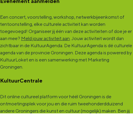
Evenement aanmelden
Een concert, voorstelling, workshop, netwerkbijeenkomst of
tentoonstelling, elke culturele activiteit kan worden
toegevoegd! Organiseer jij één van deze activiteiten of doe je er
aan mee?
Meld jouw activiteit aan
. Jouw activiteit wordt dan
zichtbaar in de KultuurAgenda. De KultuurAgenda is dé culturele
agenda van de provincie Groningen. Deze agenda is powered by
KultuurLoket en is een samenwerking met Marketing
Groningen.
KultuurCentrale
Dit online cultureel platform voor héél Groningen is de
ontmoetingsplek voor jou en die ruim tweehonderdduizend
andere Groningers die kunst en cultuur (mogelijk) maken. Ben jij
een van hen? Maak een (gratis) profiel aan en presenteer hier je
vereniging, organisatie, band en/of jezelf. Maak contact met
andere makers en vind de match die past bij jouw interesse, vraag