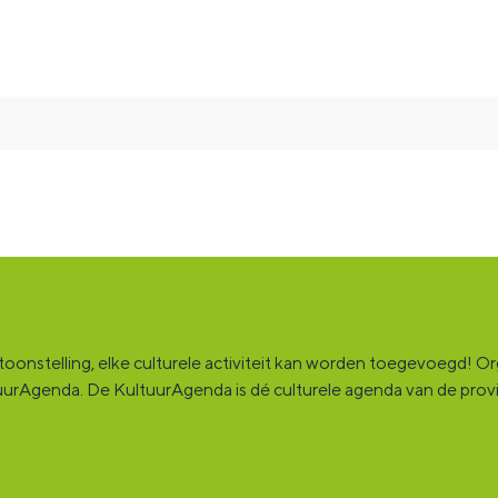
onstelling, elke culturele activiteit kan worden toegevoegd! Orga
ultuurAgenda. De KultuurAgenda is dé culturele agenda van de pro