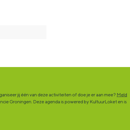
niseer jij één van deze activiteiten of doe je er aan mee?
Meld
vincie Groningen. Deze agenda is powered by KultuurLoket en is