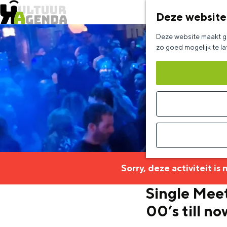
Deze website
G
Deze website maakt ge
a
zo goed mogelijk te l
n
a
a
r
d
e
h
Sorry, deze activiteit is
o
Single Meet
m
00’s till no
e
p