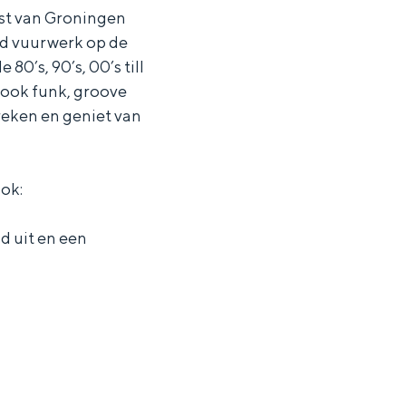
est van Groningen
nd vuurwerk op de
80’s, 90’s, 00’s till
 ook funk, groove
reken en geniet van
ook:
d uit en een