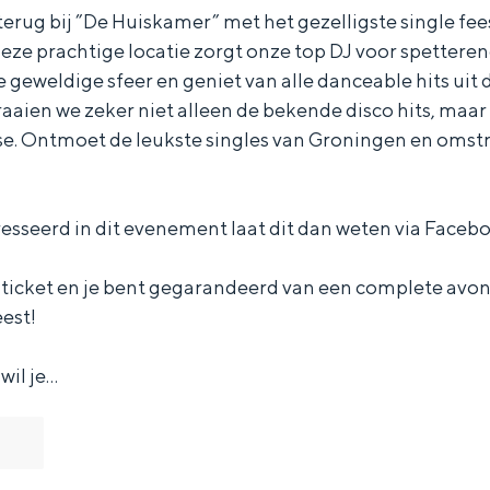
terug bij ”De Huiskamer” met het gezelligste single fe
eze prachtige locatie zorgt onze top DJ voor spettere
 geweldige sfeer en geniet van alle danceable hits uit de 
aien we zeker niet alleen de bekende disco hits, maar
se. Ontmoet de leukste singles van Groningen en omst
resseerd in dit evenement laat dit dan weten via Faceb
 ticket en je bent gegarandeerd van een complete avon
eest!
 wil je…