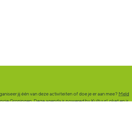
niseer jij één van deze activiteiten of doe je er aan mee?
Meld
vincie Groningen. Deze agenda is powered by KultuurLoket en is