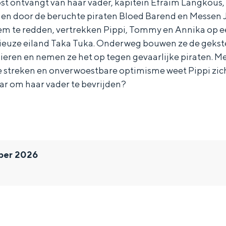
st ontvangt van haar vader, kapitein Efraïm Langkous, 
en door de beruchte piraten Bloed Barend en Messen
m te redden, vertrekken Pippi, Tommy en Annika op e
rieuze eiland Taka Tuka. Onderweg bouwen ze de gekst
dieren en nemen ze het op tegen gevaarlijke piraten. 
streken en onverwoestbare optimisme weet Pippi zich u
aar om haar vader te bevrijden?
ber 2026