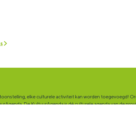
es
onstelling, elke culturele activiteit kan worden toegevoegd! Orga
ultuurAgenda. De KultuurAgenda is dé culturele agenda van de pro