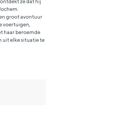
ontdekt ze dat hij
 Jochem.
en groot avontuur
e voertuigen,
Met haar beroemde
it elke situatie te