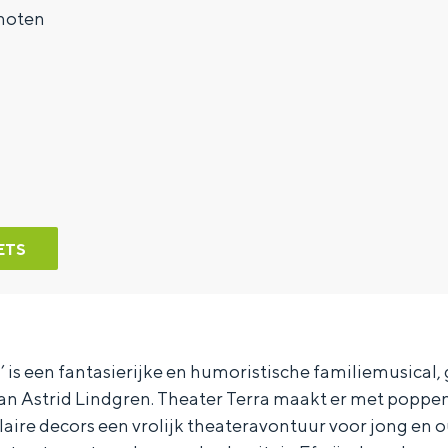
hoten
ETS
n’ is een fantasierijke en humoristische familiemusical
van Astrid Lindgren. Theater Terra maakt er met poppe
aire decors een vrolijk theateravontuur voor jong en 