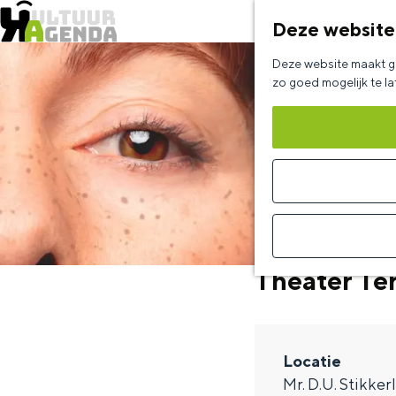
Deze website
G
Deze website maakt ge
a
zo goed mogelijk te l
n
a
a
r
d
e
Theater Te
h
o
m
Locatie
e
Mr. D.U. Stikker
p