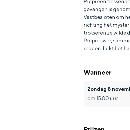
Pippi een flessenpo
r
T
r
r
gevangen is genom
a
e
T
r
Vastbesloten om he
r
e
a
richting het myste
trotseren ze wilde 
r
r
Pippipower, slimme 
a
r
redden. Lukt het h
a
Wanneer
Zondag 8 novem
om 15.00 uur
Prijzen