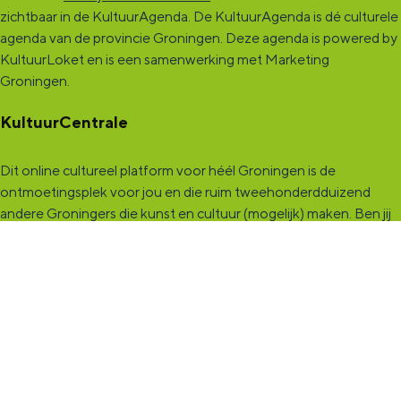
zichtbaar in de KultuurAgenda. De KultuurAgenda is dé culturele
agenda van de provincie Groningen. Deze agenda is powered by
KultuurLoket en is een samenwerking met Marketing
Groningen.
KultuurCentrale
Dit online cultureel platform voor héél Groningen is de
ontmoetingsplek voor jou en die ruim tweehonderdduizend
andere Groningers die kunst en cultuur (mogelijk) maken. Ben jij
een van hen? Maak een (gratis) profiel aan en presenteer hier je
vereniging, organisatie, band en/of jezelf. Maak contact met
andere makers en vind de match die past bij jouw interesse, vraag
of aanbod. De
KultuurCentrale
, waar heel cultureel Groningen
elkaar vindt!
KultuurLoket