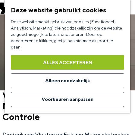
EVENEMENT AANMELDEN
Deze website gebruikt cookies
G
Deze website maakt gebruik van cookies (Functioneel,
a
Analytisch, Marketing) die noodzakelijk zijn om de website
zo goed mogelijk te laten functioneren. Door op
n
accepteren te klikken, geef je aan hiermee akkoord te
a
gaan.
a
ALLES ACCEPTEREN
r
d
Alleen noodzakelijk
e
Van Vleuten en Van
h
Voorkeuren aanpassen
Muiswinkel - Alles Onder
o
Controle
m
e
p
Diederik van Vleuten en Erik van Muiswinkel maken