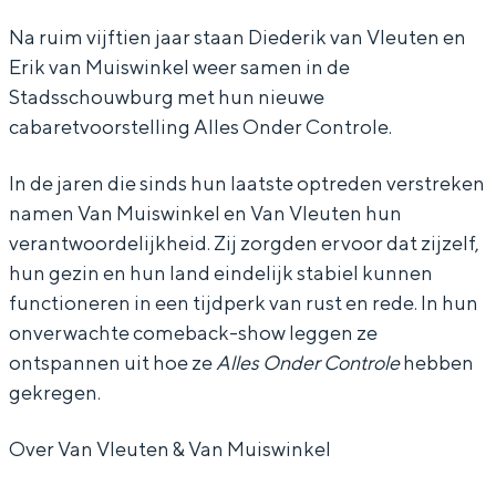
V
V
e
Na ruim vijftien jaar staan Diederik van Vleuten en
Erik van Muiswinkel weer samen in de
l
l
u
Stadsschouwburg met hun nieuwe
e
e
t
cabaretvoorstelling Alles Onder Controle.
u
u
e
t
t
n
In de jaren die sinds hun laatste optreden verstreken
e
e
e
namen Van Muiswinkel en Van Vleuten hun
verantwoordelijkheid. Zij zorgden ervoor dat zijzelf,
n
n
n
hun gezin en hun land eindelijk stabiel kunnen
e
e
V
functioneren in een tijdperk van rust en rede. In hun
n
n
a
onverwachte comeback-show leggen ze
V
V
n
ontspannen uit hoe ze
Alles Onder Controle
hebben
a
a
M
gekregen.
n
n
u
Over Van Vleuten & Van Muiswinkel
M
M
i
u
u
s