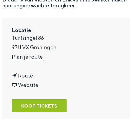
hun langverwachte terugkeer
a
g
e
Locatie
Turfsingel 86
9711 VX Groningen
n
Plan je route
a
n
a
Route
a
v
r
Website
a
a
V
r
n
a
KOOP TICKETS
V
V
n
a
a
V
n
n
l