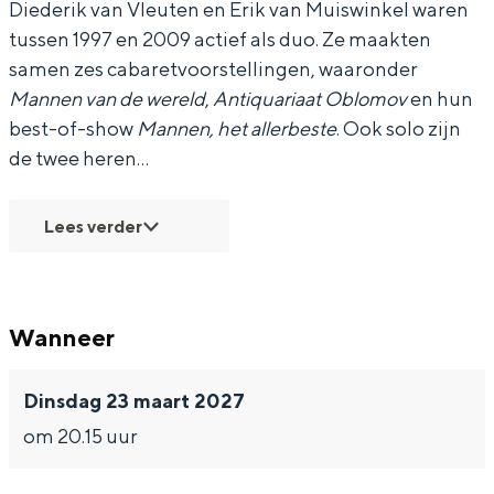
Diederik van Vleuten en Erik van Muiswinkel waren
i
i
w
tussen 1997 en 2009 actief als duo. Ze maakten
samen zes cabaretvoorstellingen, waaronder
s
s
i
Mannen van de wereld
,
Antiquariaat Oblomov
en hun
w
w
n
best-of-show
Mannen, het allerbeste
. Ook solo zijn
i
i
k
de twee heren…
n
n
e
k
k
l
Lees verder
e
e
-
l
l
A
-
-
l
Wanneer
A
A
l
l
l
e
Dinsdag 23 maart 2027
l
l
s
om 20.15 uur
e
e
O
s
s
n