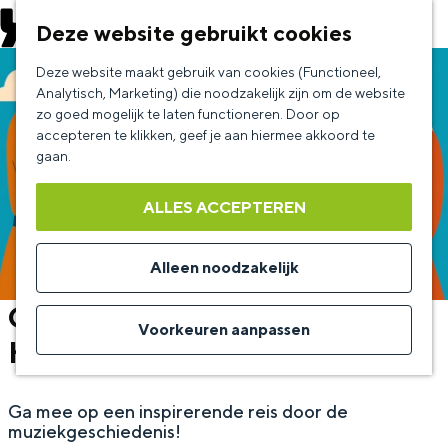
EVENEMENT AANMELDEN
Deze website gebruikt cookies
G
Deze website maakt gebruik van cookies (Functioneel,
a
Analytisch, Marketing) die noodzakelijk zijn om de website
zo goed mogelijk te laten functioneren. Door op
n
accepteren te klikken, geef je aan hiermee akkoord te
a
gaan.
a
ALLES ACCEPTEREN
r
d
Alleen noodzakelijk
e
Cursus Klassieke Muziek 1 -
h
Voorkeuren aanpassen
Hoe het begon
o
m
Ga mee op een inspirerende reis door de
e
muziekgeschiedenis!
p