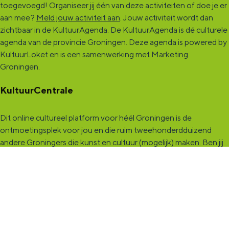
toegevoegd! Organiseer jij één van deze activiteiten of doe je er
aan mee?
Meld jouw activiteit aan
. Jouw activiteit wordt dan
zichtbaar in de KultuurAgenda. De KultuurAgenda is dé culturele
agenda van de provincie Groningen. Deze agenda is powered by
KultuurLoket en is een samenwerking met Marketing
Groningen.
KultuurCentrale
Dit online cultureel platform voor héél Groningen is de
ontmoetingsplek voor jou en die ruim tweehonderdduizend
andere Groningers die kunst en cultuur (mogelijk) maken. Ben jij
een van hen? Maak een (gratis) profiel aan en presenteer hier je
vereniging, organisatie, band en/of jezelf. Maak contact met
andere makers en vind de match die past bij jouw interesse, vraag
of aanbod. De
KultuurCentrale
, waar heel cultureel Groningen
elkaar vindt!
KultuurLoket