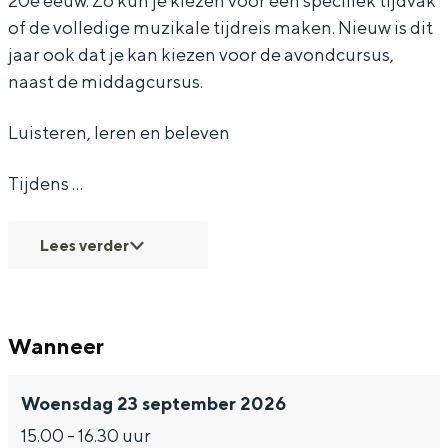
20e eeuw. Zo kun je kiezen voor een specifiek tijdvak
of de volledige muzikale tijdreis maken. Nieuw is dit
i
i
k
jaar ook dat je kan kiezen voor de avondcursus,
e
e
1
naast de middagcursus.
k
k
-
1
1
H
Luisteren, leren en beleven
-
-
o
Tijdens …
H
H
e
o
o
h
Lees verder
e
e
e
h
h
t
e
e
b
Wanneer
t
t
e
b
b
g
Woensdag 23 september 2026
e
e
o
15.00 - 16.30 uur
g
g
n