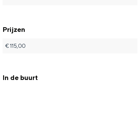
o
o
n
n
Prijzen
€ 115,00
In de buurt