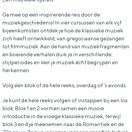
u
u
K
Ga mee op een inspirerende reis door de
s
s
l
muziekgeschiedenis! In vier cursussen van elk vijf
K
K
a
bijeenkomsten ontdek je hoe de klassieke muziek
l
l
s
zich heeft ontwikkeld, van gregoriaanse gezangen
a
a
s
tot filmmuziek. Aan de hand van muziekfragmenten
en boeiende verhalen duik je in verschillende
s
s
i
stijlperiodes en leer je muziek écht begrijpen en
s
s
e
herkennen.
i
i
k
e
e
e
Volg één blok of de hele reeks, overdag of ‘s avonds
k
k
M
Je kunt de hele reeks volgen of instappen bij een los
e
e
u
blok. Blok 1 en 2 vormen samen een mooie
M
M
z
introductie in de vroege klassieke muziek, terwijl
u
u
i
blok 3 en 4 je meenemen naar de Romantiek en de
z
z
e