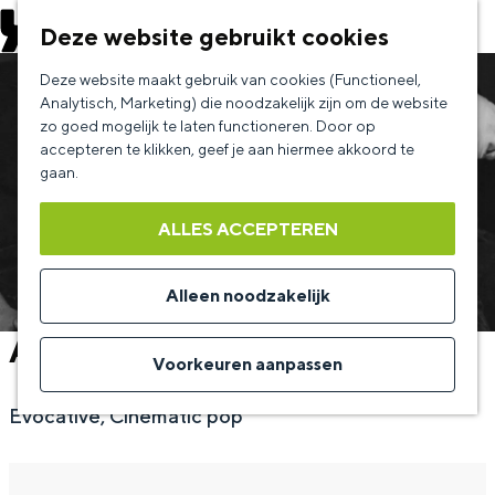
EVENEMENT AANMELDEN
Deze website gebruikt cookies
G
Deze website maakt gebruik van cookies (Functioneel,
a
Analytisch, Marketing) die noodzakelijk zijn om de website
zo goed mogelijk te laten functioneren. Door op
n
accepteren te klikken, geef je aan hiermee akkoord te
a
gaan.
a
ALLES ACCEPTEREN
r
d
Alleen noodzakelijk
e
Amber Run
h
Voorkeuren aanpassen
o
Evocative, Cinematic pop
m
e
p