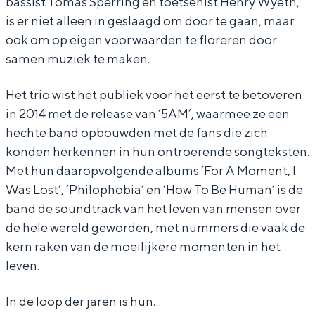
bassist Tomas Sperring en toetsenist Henry Wyeth,
R
r
n
is er niet alleen in geslaagd om door te gaan, maar
u
R
ook om op eigen voorwaarden te floreren door
n
u
samen muziek te maken.
n
Het trio wist het publiek voor het eerst te betoveren
in 2014 met de release van ‘5AM’, waarmee ze een
hechte band opbouwden met de fans die zich
konden herkennen in hun ontroerende songteksten.
Met hun daaropvolgende albums ‘For A Moment, I
Was Lost’, ‘Philophobia’ en ‘How To Be Human’ is de
band de soundtrack van het leven van mensen over
de hele wereld geworden, met nummers die vaak de
kern raken van de moeilijkere momenten in het
leven.
In de loop der jaren is hun…