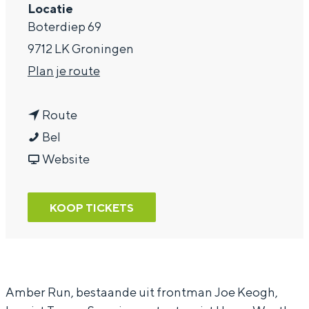
Locatie
a
Boterdiep 69
g
9712 LK Groningen
e
n
Plan je route
a
n
a
Route
A
a
r
Bel
m
a
v
A
Website
b
r
a
m
e
A
n
b
KOOP TICKETS
r
m
A
e
R
b
m
r
u
e
b
R
n
r
e
u
Amber Run, bestaande uit frontman Joe Keogh,