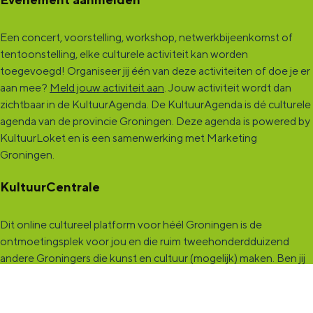
Een concert, voorstelling, workshop, netwerkbijeenkomst of
tentoonstelling, elke culturele activiteit kan worden
toegevoegd! Organiseer jij één van deze activiteiten of doe je er
aan mee?
Meld jouw activiteit aan
. Jouw activiteit wordt dan
zichtbaar in de KultuurAgenda. De KultuurAgenda is dé culturele
agenda van de provincie Groningen. Deze agenda is powered by
KultuurLoket en is een samenwerking met Marketing
Groningen.
KultuurCentrale
Dit online cultureel platform voor héél Groningen is de
ontmoetingsplek voor jou en die ruim tweehonderdduizend
andere Groningers die kunst en cultuur (mogelijk) maken. Ben jij
een van hen? Maak een (gratis) profiel aan en presenteer hier je
vereniging, organisatie, band en/of jezelf. Maak contact met
andere makers en vind de match die past bij jouw interesse, vraag