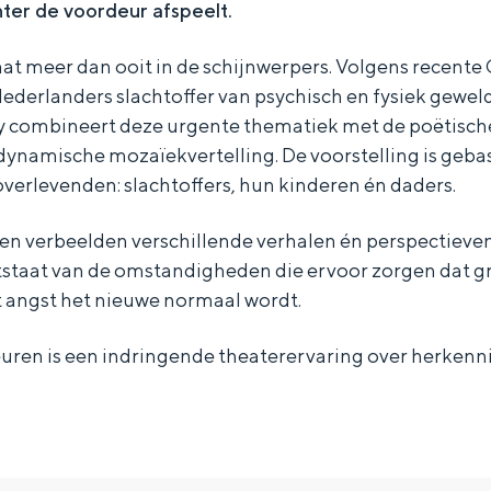
hter de voordeur afspeelt.
aat meer dan ooit in de schijnwerpers. Volgens recente 
derlanders slachtoffer van psychisch en fysiek geweld i
 combineert deze urgente thematiek met de poëtische
dynamische mozaïekvertelling. De voorstelling is geba
verlevenden: slachtoffers, hun kinderen én daders.
en verbeelden verschillende verhalen én perspectieve
staat van de omstandigheden die ervoor zorgen dat g
t angst het nieuwe normaal wordt.
uren is een indringende theaterervaring over herkenni