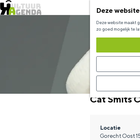
Deze website
G
Deze website maakt ge
a
zo goed mogelijk te l
n
a
a
r
d
e
Cat Smits
h
o
m
Locatie
e
Gorecht Oost 1
p