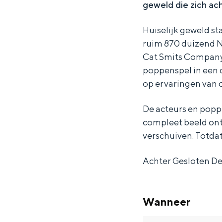
geweld die zich ac
o
s
t
i
o
m
C
s
t
m
Huiselijk geweld st
p
o
C
s
p
ruim 870 duizend Ne
a
m
o
C
a
Cat Smits Company
poppenspel in een 
n
p
m
o
n
op ervaringen van o
y
a
p
m
y
n
a
p
De acteurs en popp
y
n
a
compleet beeld ont
verschuiven. Totda
y
n
y
Achter Gesloten De
Wanneer