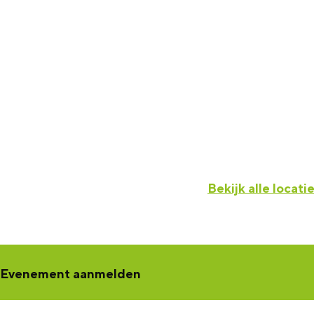
Bekijk alle locati
Evenement aanmelden
Een concert, voorstelling, workshop, netwerkbijeenkomst of tento