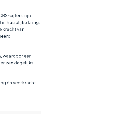
CBS-cijfers zijn
n huiselijke kring.
 kracht van
seerd
n, waardoor een
renzen dagelijks
ng én veerkracht.