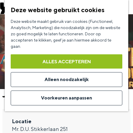
EVENEMENT AANMELDEN
Deze website gebruikt cookies
G
Deze website maakt gebruik van cookies (Functioneel,
a
Analytisch, Marketing) die noodzakelijk zijn om de website
zo goed mogelijk te laten functioneren. Door op
n
accepteren te klikken, geef je aan hiermee akkoord te
a
gaan.
a
ALLES ACCEPTEREN
r
d
Alleen noodzakelijk
e
Jandino
h
Voorkeuren aanpassen
o
m
Locatie
e
Mr. D.U. Stikkerlaan 251
p