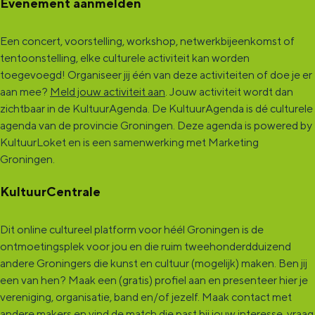
Evenement aanmelden
Een concert, voorstelling, workshop, netwerkbijeenkomst of
tentoonstelling, elke culturele activiteit kan worden
toegevoegd! Organiseer jij één van deze activiteiten of doe je er
aan mee?
Meld jouw activiteit aan
. Jouw activiteit wordt dan
zichtbaar in de KultuurAgenda. De KultuurAgenda is dé culturele
agenda van de provincie Groningen. Deze agenda is powered by
KultuurLoket en is een samenwerking met Marketing
Groningen.
KultuurCentrale
Dit online cultureel platform voor héél Groningen is de
ontmoetingsplek voor jou en die ruim tweehonderdduizend
andere Groningers die kunst en cultuur (mogelijk) maken. Ben jij
een van hen? Maak een (gratis) profiel aan en presenteer hier je
vereniging, organisatie, band en/of jezelf. Maak contact met
andere makers en vind de match die past bij jouw interesse, vraag