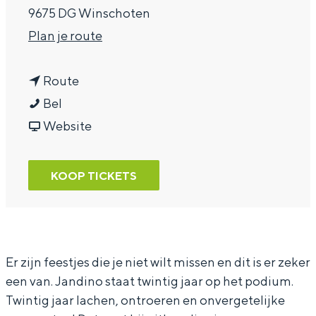
9675 DG Winschoten
a
n
Plan je route
g
a
e
n
a
Route
J
a
r
Bel
a
a
v
J
Website
n
r
a
a
d
J
n
n
KOOP TICKETS
i
a
J
d
n
n
a
i
o
d
n
n
i
d
o
Er zijn feestjes die je niet wilt missen en dit is er zeker
een van. Jandino staat twintig jaar op het podium.
n
i
Twintig jaar lachen, ontroeren en onvergetelijke
o
n