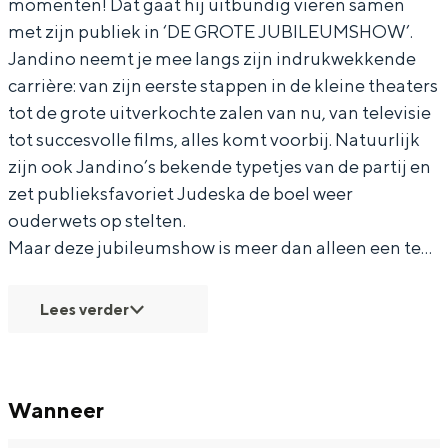
momenten! Dat gaat hij uitbundig vieren samen
o
met zijn publiek in ‘DE GROTE JUBILEUMSHOW’.
Jandino neemt je mee langs zijn indrukwekkende
carrière: van zijn eerste stappen in de kleine theaters
tot de grote uitverkochte zalen van nu, van televisie
tot succesvolle films, alles komt voorbij. Natuurlijk
zijn ook Jandino’s bekende typetjes van de partij en
zet publieksfavoriet Judeska de boel weer
ouderwets op stelten.
Maar deze jubileumshow is meer dan alleen een te…
Lees verder
Wanneer