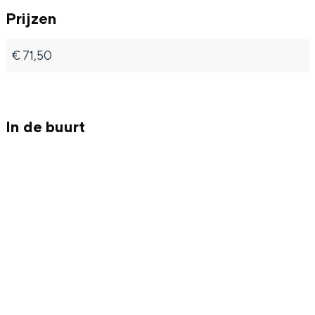
r
r
t
Prijzen
u
u
h
t
t
€ 71,50
h
h
In de buurt