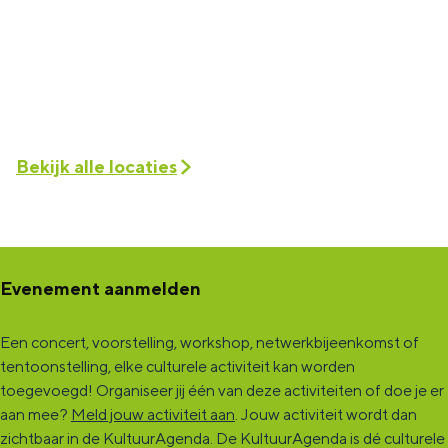
Bekijk alle locaties
Evenement aanmelden
Een concert, voorstelling, workshop, netwerkbijeenkomst of
tentoonstelling, elke culturele activiteit kan worden
toegevoegd! Organiseer jij één van deze activiteiten of doe je er
aan mee?
Meld jouw activiteit aan
. Jouw activiteit wordt dan
zichtbaar in de KultuurAgenda. De KultuurAgenda is dé culturele