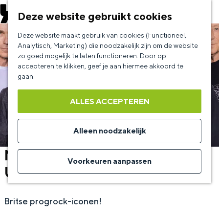
EVENEMENT AANMELDEN
Deze website gebruikt cookies
G
Deze website maakt gebruik van cookies (Functioneel,
a
Analytisch, Marketing) die noodzakelijk zijn om de website
zo goed mogelijk te laten functioneren. Door op
n
accepteren te klikken, geef je aan hiermee akkoord te
a
gaan.
a
ALLES ACCEPTEREN
r
d
Alleen noodzakelijk
e
Marillion - + support:
h
Voorkeuren aanpassen
Unbelievable Truth
o
m
Britse progrock-iconen!
e
p