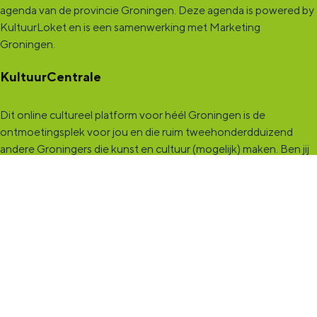
agenda van de provincie Groningen. Deze agenda is powered by
KultuurLoket en is een samenwerking met Marketing
Groningen.
KultuurCentrale
Dit online cultureel platform voor héél Groningen is de
ontmoetingsplek voor jou en die ruim tweehonderdduizend
andere Groningers die kunst en cultuur (mogelijk) maken. Ben jij
een van hen? Maak een (gratis) profiel aan en presenteer hier je
vereniging, organisatie, band en/of jezelf. Maak contact met
andere makers en vind de match die past bij jouw interesse, vraag
of aanbod. De
KultuurCentrale
, waar heel cultureel Groningen
elkaar vindt!
KultuurLoket
Het
KultuurLoket
is de verbindende schakel tussen amateurs,