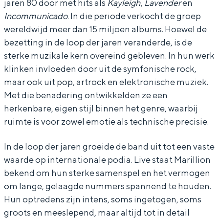
jaren 80 door met hits als
Kayleigh
,
Lavender
en
l
l
i
Incommunicado
. In die periode verkocht de groep
l
l
o
wereldwijd meer dan 15 miljoen albums. Hoewel de
i
i
n
bezetting in de loop der jaren veranderde, is de
o
o
-
sterke muzikale kern overeind gebleven. In hun werk
n
n
+
klinken invloeden door uit de symfonische rock,
maar ook uit pop, artrock en elektronische muziek.
-
-
s
Met die benadering ontwikkelden ze een
+
+
u
herkenbare, eigen stijl binnen het genre, waarbij
s
s
p
ruimte is voor zowel emotie als technische precisie.
u
u
p
p
p
o
In de loop der jaren groeide de band uit tot een vaste
waarde op internationale podia. Live staat Marillion
p
p
r
bekend om hun sterke samenspel en het vermogen
o
o
t
om lange, gelaagde nummers spannend te houden.
r
r
:
Hun optredens zijn intens, soms ingetogen, soms
t
t
U
groots en meeslepend, maar altijd tot in detail