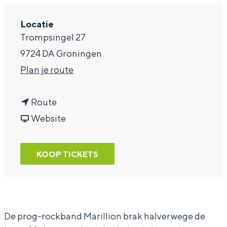
a
Locatie
g
Trompsingel 27
e
9724 DA Groningen
n
Plan je route
a
n
a
Route
a
v
r
Website
a
a
M
r
n
a
KOOP TICKETS
M
M
r
a
a
i
r
r
l
i
i
l
De prog-rockband Marillion brak halverwege de