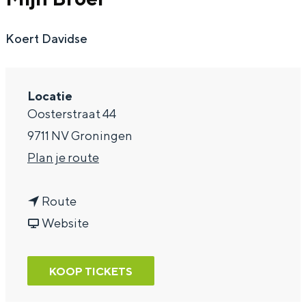
a
Koert Davidse
g
e
Locatie
Oosterstraat 44
9711 NV Groningen
n
Plan je route
a
n
a
Route
a
v
r
Website
a
a
M
r
n
i
KOOP TICKETS
M
M
j