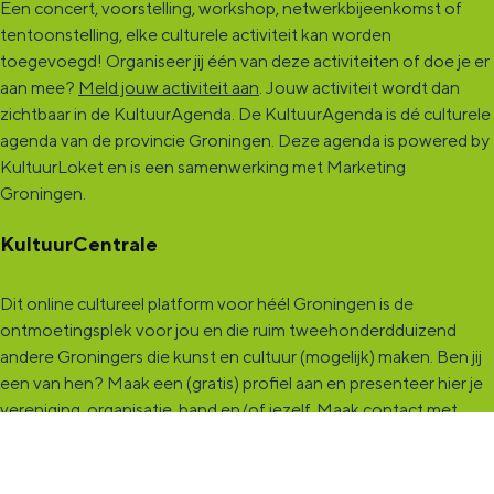
Een concert, voorstelling, workshop, netwerkbijeenkomst of
tentoonstelling, elke culturele activiteit kan worden
toegevoegd! Organiseer jij één van deze activiteiten of doe je er
aan mee?
Meld jouw activiteit aan
. Jouw activiteit wordt dan
zichtbaar in de KultuurAgenda. De KultuurAgenda is dé culturele
agenda van de provincie Groningen. Deze agenda is powered by
KultuurLoket en is een samenwerking met Marketing
Groningen.
KultuurCentrale
Dit online cultureel platform voor héél Groningen is de
ontmoetingsplek voor jou en die ruim tweehonderdduizend
andere Groningers die kunst en cultuur (mogelijk) maken. Ben jij
een van hen? Maak een (gratis) profiel aan en presenteer hier je
vereniging, organisatie, band en/of jezelf. Maak contact met
andere makers en vind de match die past bij jouw interesse, vraag
of aanbod. De
KultuurCentrale
, waar heel cultureel Groningen
elkaar vindt!