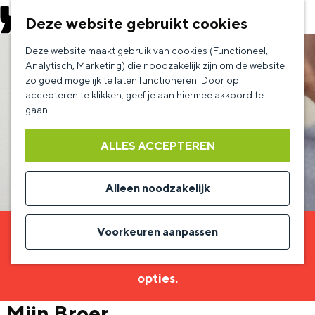
EVENEMENT AANMELDEN
Deze website gebruikt cookies
G
Deze website maakt gebruik van cookies (Functioneel,
a
Analytisch, Marketing) die noodzakelijk zijn om de website
zo goed mogelijk te laten functioneren. Door op
n
accepteren te klikken, geef je aan hiermee akkoord te
a
gaan.
a
ALLES ACCEPTEREN
r
d
Alleen noodzakelijk
e
h
Voorkeuren aanpassen
Sorry, deze activiteit is niet meer beschikbaar.
o
Bekijk het
actuele aanbod
voor de beschikbare
m
opties.
e
Mijn Broer
p