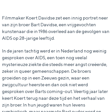
i
i
n
j
j
B
n
n
r
Filmmaker Koert Davidse zet een innig portret neer
van zijn broer Bart Davidse, een vrijgevochten
B
B
o
kunstenaar die in 1986 overleed aan de gevolgen van
r
r
e
AIDS op 28-jarige leeftijd.
o
o
r
e
e
In de jaren tachtig werd er in Nederland nog weinig
r
r
gesproken over AIDS, een toen nog veelal
mysterieuze ziekte die steeds meer angst creëerde,
zeker in queer gemeenschappen. De broers
groeiden op in een Zeeuws gezin, waar een
zwijgcultuur heerste en dan ook niet werd
gesproken over Barts coming-out. Veertig jaar later
keert Koert terug naar deze tijd en het verhaal van
zijn broer. In hun jeugd waren hun levens
symbiotisch, maar naarmate Bart ouder werd en