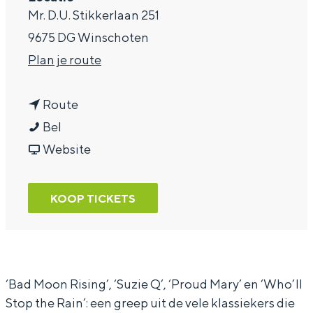
Mr. D.U. Stikkerlaan 251
a
9675 DG Winschoten
g
n
Plan je route
e
a
n
a
Route
C
a
r
Bel
r
a
v
C
Website
e
r
a
r
e
C
n
e
KOOP TICKETS
d
r
C
e
e
e
r
d
n
e
e
e
c
d
e
n
‘Bad Moon Rising’, ‘Suzie Q’, ‘Proud Mary’ en ‘Who’ll
Stop the Rain’: een greep uit de vele klassiekers die
e
e
d
c