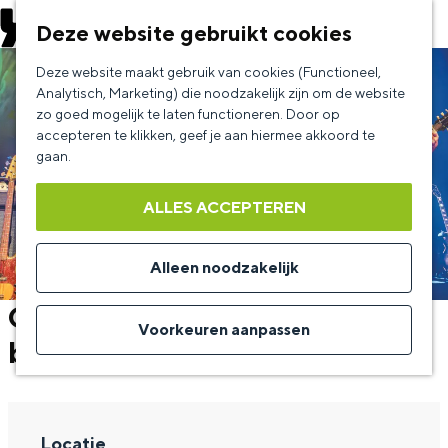
EVENEMENT AANMELDEN
Deze website gebruikt cookies
G
Deze website maakt gebruik van cookies (Functioneel,
a
Analytisch, Marketing) die noodzakelijk zijn om de website
zo goed mogelijk te laten functioneren. Door op
n
accepteren te klikken, geef je aan hiermee akkoord te
a
gaan.
a
ALLES ACCEPTEREN
r
d
Alleen noodzakelijk
e
Creedence Clearwater Revival
h
Voorkeuren aanpassen
by The Fortunate Sons
o
m
e
Locatie
p