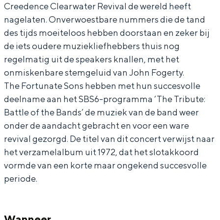
Creedence Clearwater Revival de wereld heeft
C
n
e
e
nagelaten. Onverwoestbare nummers die de tand
l
c
n
C
des tijds moeiteloos hebben doorstaan en zeker bij
e
e
c
l
de iets oudere muziekliefhebbers thuis nog
a
C
e
e
regelmatig uit de speakers knallen, met het
onmiskenbare stemgeluid van John Fogerty.
r
l
C
a
The Fortunate Sons hebben met hun succesvolle
w
e
l
r
deelname aan het SBS6-programma ‘The Tribute:
a
a
e
w
Battle of the Bands’ de muziek van de band weer
t
r
a
a
onder de aandacht gebracht en voor een ware
e
w
r
t
revival gezorgd. De titel van dit concert verwijst naar
r
a
w
e
het verzamelalbum uit 1972, dat het slotakkoord
vormde van een korte maar ongekend succesvolle
R
t
a
r
periode.
e
e
t
R
v
r
e
e
i
R
r
v
Wanneer