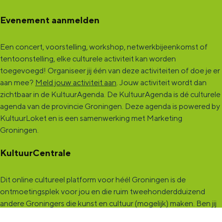
Evenement aanmelden
Een concert, voorstelling, workshop, netwerkbijeenkomst of
tentoonstelling, elke culturele activiteit kan worden
toegevoegd! Organiseer jij één van deze activiteiten of doe je er
aan mee?
Meld jouw activiteit aan
. Jouw activiteit wordt dan
zichtbaar in de KultuurAgenda. De KultuurAgenda is dé culturele
agenda van de provincie Groningen. Deze agenda is powered by
KultuurLoket en is een samenwerking met Marketing
Groningen.
KultuurCentrale
Dit online cultureel platform voor héél Groningen is de
ontmoetingsplek voor jou en die ruim tweehonderdduizend
andere Groningers die kunst en cultuur (mogelijk) maken. Ben jij
een van hen? Maak een (gratis) profiel aan en presenteer hier je