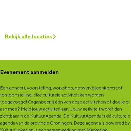
Bekijk alle locaties
Evenement aanmelden
Een concert, voorstelling, workshop, netwerkbijeenkomst of
tentoonstelling, elke culturele activiteit kan worden
toegevoegd! Organiseer jij één van deze activiteiten of doe je er
aan mee?
Meld jouw activiteit aan
. Jouw activiteit wordt dan
zichtbaar in de KultuurAgenda. De KultuurAgenda is dé culturele
agenda van de provincie Groningen. Deze agenda is powered by
KultuurLoket en is een samenwerking met Marketing