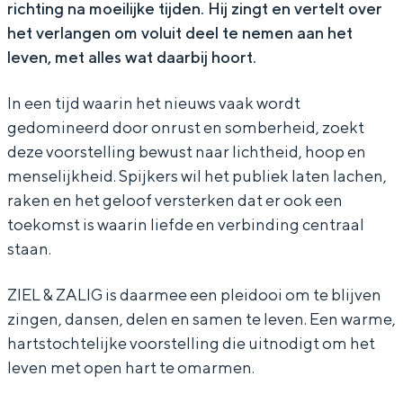
richting na moeilijke tijden. Hij zingt en vertelt over
k
i
p
S
k
het verlangen om voluit deel te nemen aan het
e
j
i
p
e
leven, met alles wat daarbij hoort.
r
k
j
i
r
s
e
k
j
s
In een tijd waarin het nieuws vaak wordt
gedomineerd door onrust en somberheid, zoekt
r
e
k
deze voorstelling bewust naar lichtheid, hoop en
s
r
e
menselijkheid. Spijkers wil het publiek laten lachen,
s
r
raken en het geloof versterken dat er ook een
s
toekomst is waarin liefde en verbinding centraal
staan.
ZIEL & ZALIG is daarmee een pleidooi om te blijven
zingen, dansen, delen en samen te leven. Een warme,
hartstochtelijke voorstelling die uitnodigt om het
leven met open hart te omarmen.