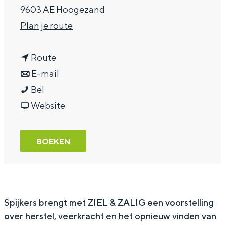
9603 AE Hoogezand
a
n
Plan je route
g
a
e
n
a
Route
a
n
r
E-mail
J
a
a
J
Bel
o
r
a
v
o
Website
o
J
r
a
o
s
o
J
n
s
BOEKEN
t
o
o
J
t
S
s
o
o
S
p
t
s
o
p
i
S
t
s
i
Spijkers brengt met
ZIEL & ZALIG
een voorstelling
over herstel, veerkracht en het opnieuw vinden van
j
p
S
t
j