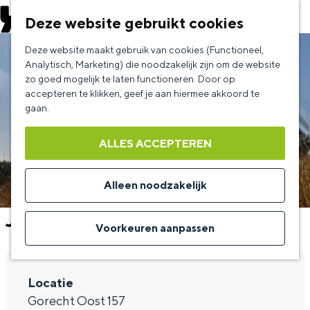
EVENEMENT AANMELDEN
Deze website gebruikt cookies
G
Deze website maakt gebruik van cookies (Functioneel,
a
Analytisch, Marketing) die noodzakelijk zijn om de website
zo goed mogelijk te laten functioneren. Door op
n
accepteren te klikken, geef je aan hiermee akkoord te
a
gaan.
a
ALLES ACCEPTEREN
r
d
Alleen noodzakelijk
e
Joost Spijkers
h
Voorkeuren aanpassen
o
m
Locatie
e
Gorecht Oost 157
p