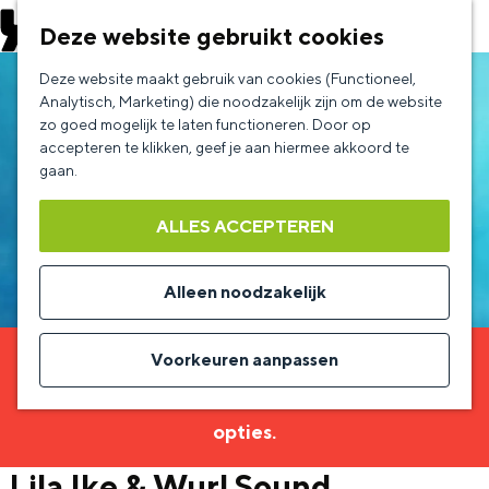
EVENEMENT AANMELDEN
Deze website gebruikt cookies
G
Deze website maakt gebruik van cookies (Functioneel,
a
Analytisch, Marketing) die noodzakelijk zijn om de website
zo goed mogelijk te laten functioneren. Door op
n
accepteren te klikken, geef je aan hiermee akkoord te
a
gaan.
a
ALLES ACCEPTEREN
r
d
Alleen noodzakelijk
e
h
Voorkeuren aanpassen
Sorry, deze activiteit is niet meer beschikbaar.
o
Bekijk het
actuele aanbod
voor de beschikbare
m
opties.
e
Lila Ike & Wurl Sound
p