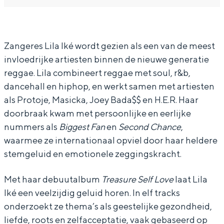
i
i
a
l
l
I
a
a
k
Zangeres Lila Iké wordt gezien als een van de meest
invloedrijke artiesten binnen de nieuwe generatie
I
I
e
reggae. Lila combineert reggae met soul, r&b,
k
k
&
dancehall en hiphop, en werkt samen met artiesten
e
e
W
als Protoje, Masicka, Joey Bada$$ en H.E.R. Haar
&
&
u
doorbraak kwam met persoonlijke en eerlijke
W
W
r
nummers als
Biggest Fan
en
Second Chance
,
waarmee ze internationaal opviel door haar heldere
u
u
l
stemgeluid en emotionele zeggingskracht.
r
r
S
l
l
o
Met haar debuutalbum
Treasure Self Love
laat Lila
S
S
u
Iké een veelzijdig geluid horen. In elf tracks
o
o
n
onderzoekt ze thema’s als geestelijke gezondheid,
liefde, roots en zelfacceptatie, vaak gebaseerd op
u
u
d