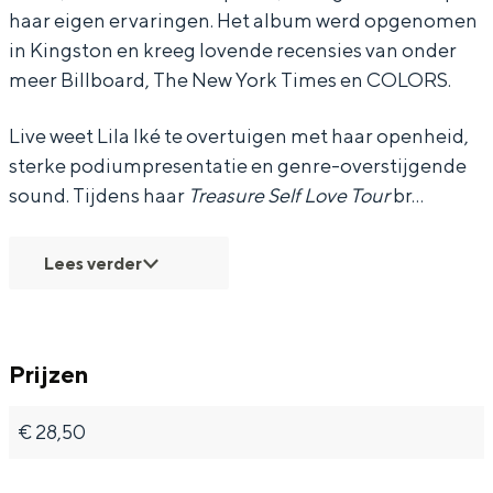
haar eigen ervaringen. Het album werd opgenomen
n
n
in Kingston en kreeg lovende recensies van onder
d
d
meer Billboard, The New York Times en COLORS.
Live weet Lila Iké te overtuigen met haar openheid,
sterke podiumpresentatie en genre-overstijgende
sound. Tijdens haar
Treasure Self Love Tour
br…
Lees verder
Prijzen
€ 28,50