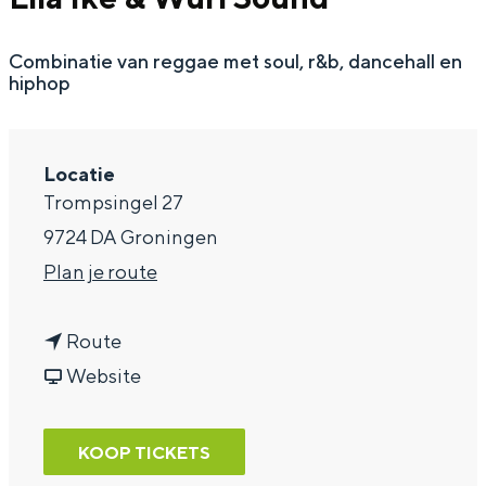
a
Combinatie van reggae met soul, r&b, dancehall en
g
hiphop
e
Locatie
Trompsingel 27
9724 DA Groningen
n
Plan je route
a
n
a
Route
a
v
r
Website
a
a
L
r
n
i
KOOP TICKETS
L
L
l