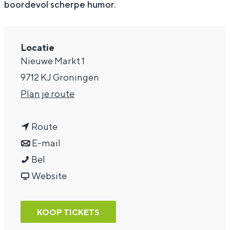
boordevol scherpe humor.
a
g
Locatie
e
Nieuwe Markt 1
9712 KJ Groningen
n
Plan je route
a
n
a
Route
a
n
r
E-mail
C
a
a
C
Bel
a
r
a
v
a
Website
l
C
r
a
l
l
a
C
n
l
KOOP TICKETS
e
l
a
C
e