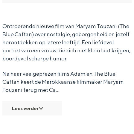
M
l
l
a
M
a
e
l
l
a
l
M
e
l
l
Ontroerende nieuwe film van Maryam Touzani (The
Blue Caftan) over nostalgie, geborgenheid en jezelf
a
a
M
e
a
herontdekken op latere leeftijd. Een liefdevol
g
l
a
M
g
portret van een vrouw die zich niet klein laat krijgen,
a
a
l
a
a
boordevol scherpe humor.
g
a
l
a
g
a
Na haar veelgeprezen films Adam en The Blue
Caftan keert de Marokkaanse filmmaker Maryam
a
g
Touzani terug met Ca…
a
Lees verder