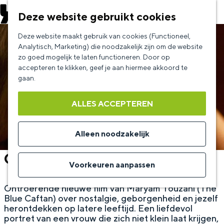
EVENEMENT AANMELDEN
Deze website gebruikt cookies
G
Deze website maakt gebruik van cookies (Functioneel,
a
Analytisch, Marketing) die noodzakelijk zijn om de website
zo goed mogelijk te laten functioneren. Door op
n
accepteren te klikken, geef je aan hiermee akkoord te
a
gaan.
a
ALLES ACCEPTEREN
r
d
Alleen noodzakelijk
e
Calle Malaga
h
Voorkeuren aanpassen
o
Ontroerende nieuwe film van Maryam Touzani (The
m
Blue Caftan) over nostalgie, geborgenheid en jezelf
e
herontdekken op latere leeftijd. Een liefdevol
portret van een vrouw die zich niet klein laat krijgen,
p