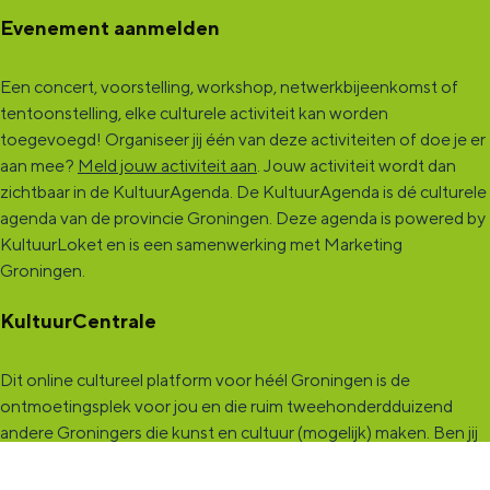
Evenement aanmelden
Een concert, voorstelling, workshop, netwerkbijeenkomst of
tentoonstelling, elke culturele activiteit kan worden
toegevoegd! Organiseer jij één van deze activiteiten of doe je er
aan mee?
Meld jouw activiteit aan
. Jouw activiteit wordt dan
zichtbaar in de KultuurAgenda. De KultuurAgenda is dé culturele
agenda van de provincie Groningen. Deze agenda is powered by
KultuurLoket en is een samenwerking met Marketing
Groningen.
KultuurCentrale
Dit online cultureel platform voor héél Groningen is de
ontmoetingsplek voor jou en die ruim tweehonderdduizend
andere Groningers die kunst en cultuur (mogelijk) maken. Ben jij
een van hen? Maak een (gratis) profiel aan en presenteer hier je
vereniging, organisatie, band en/of jezelf. Maak contact met