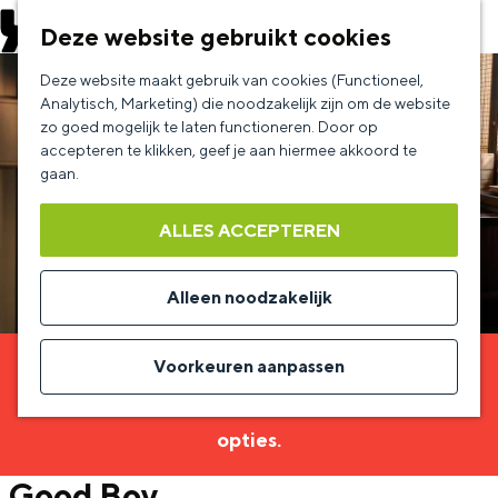
EVENEMENT AANMELDEN
Deze website gebruikt cookies
G
Deze website maakt gebruik van cookies (Functioneel,
a
Analytisch, Marketing) die noodzakelijk zijn om de website
zo goed mogelijk te laten functioneren. Door op
n
accepteren te klikken, geef je aan hiermee akkoord te
a
gaan.
a
ALLES ACCEPTEREN
r
d
Alleen noodzakelijk
e
h
Voorkeuren aanpassen
Sorry, deze activiteit is niet meer beschikbaar.
o
Bekijk het
actuele aanbod
voor de beschikbare
m
opties.
e
Good Boy
p