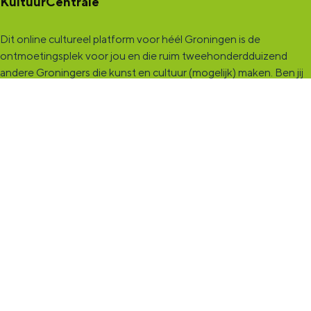
KultuurCentrale
Dit online cultureel platform voor héél Groningen is de
ontmoetingsplek voor jou en die ruim tweehonderdduizend
andere Groningers die kunst en cultuur (mogelijk) maken. Ben jij
een van hen? Maak een (gratis) profiel aan en presenteer hier je
vereniging, organisatie, band en/of jezelf. Maak contact met
andere makers en vind de match die past bij jouw interesse, vraag
of aanbod. De
KultuurCentrale
, waar heel cultureel Groningen
elkaar vindt!
KultuurLoket
Het
KultuurLoket
is de verbindende schakel tussen amateurs,
professionals en instellingen die het maken, beleven en delen
van kunst en cultuur stimuleren. Voor iedereen die muziek,
theater, dans, literatuur of beeldende kunst (mogelijk) maakt in
de provincie Groningen staan we klaar met advies en
ondersteuning.