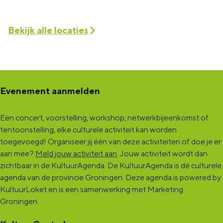
Bekijk alle locaties
Evenement aanmelden
Een concert, voorstelling, workshop, netwerkbijeenkomst of
tentoonstelling, elke culturele activiteit kan worden
toegevoegd! Organiseer jij één van deze activiteiten of doe je er
aan mee?
Meld jouw activiteit aan
. Jouw activiteit wordt dan
zichtbaar in de KultuurAgenda. De KultuurAgenda is dé culturele
agenda van de provincie Groningen. Deze agenda is powered by
KultuurLoket en is een samenwerking met Marketing
Groningen.