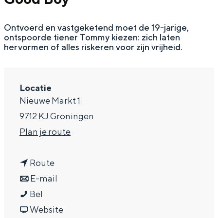
a
Ontvoerd en vastgeketend moet de 19-jarige,
g
ontspoorde tiener Tommy kiezen: zich laten
e
hervormen of alles riskeren voor zijn vrijheid.
Locatie
Nieuwe Markt 1
9712 KJ Groningen
n
Plan je route
a
n
a
Route
a
n
r
E-mail
G
a
a
G
Bel
o
r
a
v
o
Website