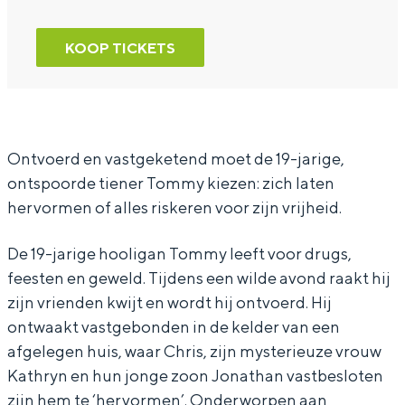
o
G
r
a
o
d
o
G
n
d
KOOP TICKETS
B
o
o
G
B
o
d
o
o
o
y
B
d
o
y
o
B
d
Ontvoerd en vastgeketend moet de 19-jarige,
ontspoorde tiener Tommy kiezen: zich laten
y
o
B
hervormen of alles riskeren voor zijn vrijheid.
y
o
y
De 19-jarige hooligan Tommy leeft voor drugs,
feesten en geweld. Tijdens een wilde avond raakt hij
zijn vrienden kwijt en wordt hij ontvoerd. Hij
ontwaakt vastgebonden in de kelder van een
afgelegen huis, waar Chris, zijn mysterieuze vrouw
Kathryn en hun jonge zoon Jonathan vastbesloten
zijn hem te ‘hervormen’. Onderworpen aan