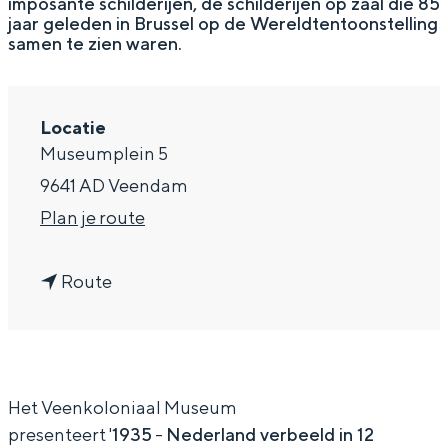
imposante schilderijen, de schilderijen op zaal die 85
jaar geleden in Brussel op de Wereldtentoonstelling
a
samen te zien waren.
g
e
Locatie
Museumplein 5
9641 AD Veendam
n
Plan je route
a
n
a
Route
a
r
a
1
r
9
Het Veenkoloniaal Museum
1
3
presenteert '
1935
-
Nederland verbeeld in 12
9
5