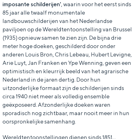
imposante schilderijen'
, waarin voor het eerst sinds
3
-
85 jaar alle twaalf monumentale
5
N
landbouwschilderijen van het Nederlandse
-
e
paviljoen op de Wereldtentoonstelling van Brussel
N
d
(1935) opnieuw samen te zien zijn. De bijna drie
meter hoge doeken, geschilderd door onder
e
e
anderen Louis Bron, Chris Lebeau, Hubert Levigne,
d
r
Arie Luyt, Jan Franken en Ype Wenning, geven een
e
l
optimistisch en kleurrijk beeld van het agrarische
r
a
Nederland in de jaren dertig. Door hun
l
n
uitzonderlijke formaat zijn de schilderijen sinds
circa 1940 niet meer als volledig ensemble
a
d
geëxposeerd. Afzonderlijke doeken waren
n
v
sporadisch nog zichtbaar, maar nooit meer in hun
d
e
oorspronkelijke samenhang.
v
r
e
b
Wereldtentoonstellingen dienen sinds 1851…