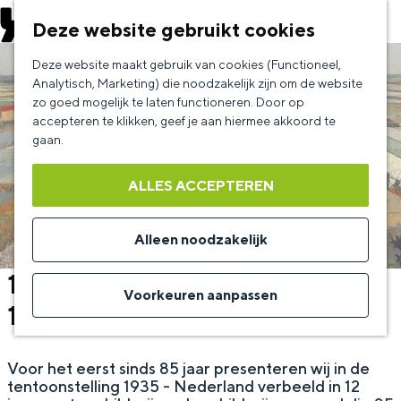
EVENEMENT AANMELDEN
Deze website gebruikt cookies
G
Deze website maakt gebruik van cookies (Functioneel,
a
Analytisch, Marketing) die noodzakelijk zijn om de website
zo goed mogelijk te laten functioneren. Door op
n
accepteren te klikken, geef je aan hiermee akkoord te
a
gaan.
a
ALLES ACCEPTEREN
r
d
Alleen noodzakelijk
e
1935 - Nederland verbeeld in
h
Voorkeuren aanpassen
12 imposante schilderijen
o
m
Voor het eerst sinds 85 jaar presenteren wij in de
e
tentoonstelling 1935 - Nederland verbeeld in 12
p