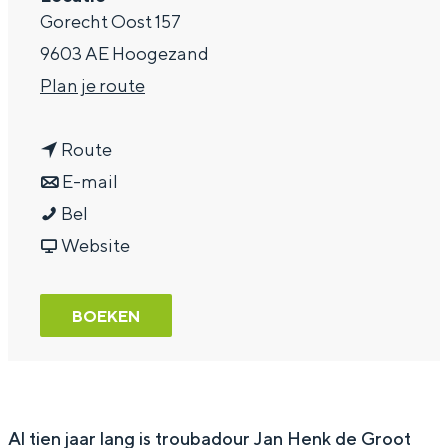
Gorecht Oost 157
a
9603 AE Hoogezand
g
n
Plan je route
e
a
n
a
Route
a
n
r
E-mail
A
a
a
A
Bel
i
r
a
v
i
Website
g
A
r
a
g
e
i
A
n
e
BOEKEN
n
g
i
A
n
h
e
g
i
h
a
n
e
g
a
i
h
n
e
i
Al tien jaar lang is troubadour Jan Henk de Groot