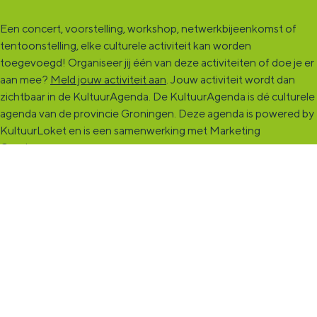
Een concert, voorstelling, workshop, netwerkbijeenkomst of
tentoonstelling, elke culturele activiteit kan worden
toegevoegd! Organiseer jij één van deze activiteiten of doe je er
aan mee?
Meld jouw activiteit aan
. Jouw activiteit wordt dan
zichtbaar in de KultuurAgenda. De KultuurAgenda is dé culturele
agenda van de provincie Groningen. Deze agenda is powered by
KultuurLoket en is een samenwerking met Marketing
Groningen.
KultuurCentrale
Dit online cultureel platform voor héél Groningen is de
ontmoetingsplek voor jou en die ruim tweehonderdduizend
andere Groningers die kunst en cultuur (mogelijk) maken. Ben jij
een van hen? Maak een (gratis) profiel aan en presenteer hier je
vereniging, organisatie, band en/of jezelf. Maak contact met
andere makers en vind de match die past bij jouw interesse, vraag