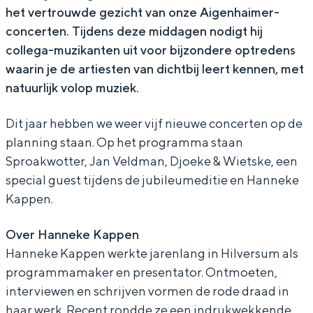
het vertrouwde gezicht van onze Aigenhaimer-
m
a
h
n
m
concerten. Tijdens deze middagen nodigt hij
e
i
a
h
e
collega-muzikanten uit voor bijzondere optredens
r
m
i
a
r
waarin je de artiesten van dichtbij leert kennen, met
s
e
m
i
s
natuurlijk volop muziek.
m
r
e
m
m
Dit jaar hebben we weer vijf nieuwe concerten op de
e
s
r
e
e
planning staan. Op het programma staan
t
m
s
r
t
Sproakwotter, Jan Veldman, Djoeke & Wietske, een
H
e
m
s
H
special guest tijdens de jubileumeditie en Hanneke
a
t
e
m
a
Kappen.
n
H
t
e
n
Over Hanneke Kappen
n
a
H
t
n
Hanneke Kappen werkte jarenlang in Hilversum als
e
n
a
H
e
programmamaker en presentator. Ontmoeten,
k
n
n
a
k
interviewen en schrijven vormen de rode draad in
e
e
n
n
e
haar werk. Recent rondde ze een indrukwekkende