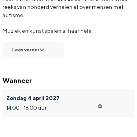
K
k
e
n
K
reeks van honderd verhalen af over mensen met
autisme.
a
e
k
e
a
p
K
e
k
p
Muziek en kunst spelen al haar hele …
p
a
K
e
p
e
p
a
K
e
Lees verder
n
p
p
a
n
e
p
p
n
e
p
Wanneer
n
e
n
Zondag 4 april 2027
14.00 - 16.00 uur