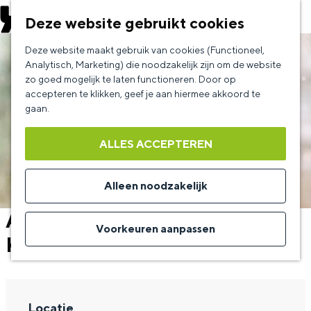
EVENEMENT AANMELDEN
Deze website gebruikt cookies
G
Deze website maakt gebruik van cookies (Functioneel,
a
Analytisch, Marketing) die noodzakelijk zijn om de website
zo goed mogelijk te laten functioneren. Door op
n
accepteren te klikken, geef je aan hiermee akkoord te
a
gaan.
a
ALLES ACCEPTEREN
r
d
Alleen noodzakelijk
e
Aigenhaimers met Hanneke
h
Voorkeuren aanpassen
Kappen
o
m
e
Locatie
p