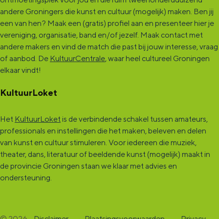
andere Groningers die kunst en cultuur (mogelijk) maken. Ben jij
een van hen? Maak een (gratis) profiel aan en presenteer hier je
vereniging, organisatie, band en/of jezelf. Maak contact met
andere makers en vind de match die past bij jouw interesse, vraag
of aanbod. De
KultuurCentrale
, waar heel cultureel Groningen
elkaar vindt!
KultuurLoket
Het
KultuurLoket
is de verbindende schakel tussen amateurs,
professionals en instellingen die het maken, beleven en delen
van kunst en cultuur stimuleren. Voor iedereen die muziek,
theater, dans, literatuur of beeldende kunst (mogelijk) maakt in
de provincie Groningen staan we klaar met advies en
ondersteuning.
© 2026
Disclaimer
-
Plaatsingsvoorwaarden
-
Privacy
-