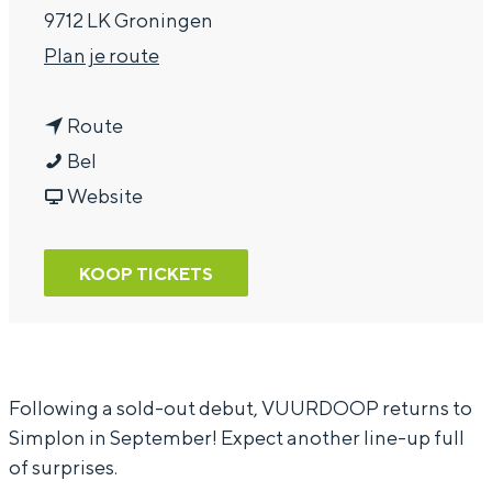
9712 LK Groningen
a
n
Plan je route
g
a
e
n
a
Route
V
a
r
Bel
U
a
v
V
Website
U
r
a
U
R
V
n
U
KOOP TICKETS
D
U
V
R
O
U
U
D
O
R
U
O
P
D
R
O
Following a sold-out debut, VUURDOOP returns to
Simplon in September! Expect another line-up full
O
D
P
of surprises.
O
O