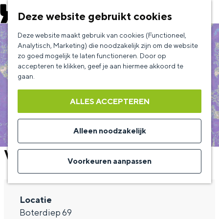
EVENEMENT AANMELDEN
Deze website gebruikt cookies
G
Deze website maakt gebruik van cookies (Functioneel,
a
Analytisch, Marketing) die noodzakelijk zijn om de website
zo goed mogelijk te laten functioneren. Door op
n
accepteren te klikken, geef je aan hiermee akkoord te
a
gaan.
a
ALLES ACCEPTEREN
r
d
Alleen noodzakelijk
e
VUURDOOP
h
Voorkeuren aanpassen
o
m
Locatie
e
Boterdiep 69
p