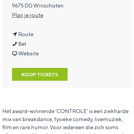
9675 DG Winschoten
a
n
Plan je route
g
a
e
n
a
Route
1
a
r
Bel
5
a
v
1
Website
5
r
a
5
&
1
n
5
KOOP TICKETS
M
5
1
&
a
5
5
M
a
&
5
a
s
M
&
a
Het award-winnende ‘CONTROLE’ is een ziekharde
mix van breakdance, fysieke comedy, livemuziek,
t
a
M
s
film en rare humor. Voor iedereen die zich soms
h
a
a
t