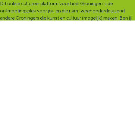
Dit online cultureel platform voor héél Groningen is de
ontmoetingsplek voor jou en die ruim tweehonderdduizend
andere Groningers die kunst en cultuur (mogelijk) maken. Ben jij
een van hen? Maak een (gratis) profiel aan en presenteer hier je
vereniging, organisatie, band en/of jezelf. Maak contact met
andere makers en vind de match die past bij jouw interesse, vraag
of aanbod. De
KultuurCentrale
, waar heel cultureel Groningen
elkaar vindt!
KultuurLoket
Het
KultuurLoket
is de verbindende schakel tussen amateurs,
professionals en instellingen die het maken, beleven en delen
van kunst en cultuur stimuleren. Voor iedereen die muziek,
theater, dans, literatuur of beeldende kunst (mogelijk) maakt in
de provincie Groningen staan we klaar met advies en
ondersteuning.