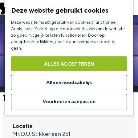
EVENEMENT AANMELDEN
Deze website gebruikt cookies
G
Deze website maakt gebruik van cookies (Functioneel,
a
Analytisch, Marketing) die noodzakelijk zijn om de website
zo goed mogelijk te laten functioneren. Door op
n
accepteren te klikken, geef je aan hiermee akkoord te
a
gaan.
a
ALLES ACCEPTEREN
r
d
Alleen noodzakelijk
e
155 & Maas theater en dans
h
Voorkeuren aanpassen
o
m
Locatie
e
Mr. D.U. Stikkerlaan 251
p