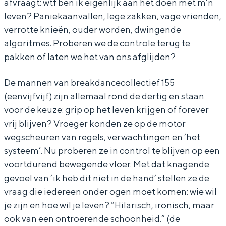
afvraagt: wtf ben ik eigenlijk aan het doen met m’n
e
s
a
h
leven? Paniekaanvallen, lege zakken, vage vrienden,
a
t
s
e
verrotte knieën, ouder worden, dwingende
t
h
t
a
algoritmes. Proberen we de controle terug te
pakken of laten we het van ons afglijden?
e
e
h
t
r
a
e
e
De mannen van breakdancecollectief 155
e
t
a
r
(eenvijfvijf) zijn allemaal rond de dertig en staan
n
e
t
e
voor de keuze: grip op het leven krijgen of forever
d
r
e
n
vrij blijven? Vroeger konden ze op de motor
wegscheuren van regels, verwachtingen en ‘het
a
e
r
d
systeem’. Nu proberen ze in control te blijven op een
n
n
e
a
voortdurend bewegende vloer. Met dat knagende
s
d
n
n
gevoel van ‘ik heb dit niet in de hand’ stellen ze de
a
d
s
vraag die iedereen onder ogen moet komen: wie wil
n
a
je zijn en hoe wil je leven? “Hilarisch, ironisch, maar
ook van een ontroerende schoonheid.” (de
s
n