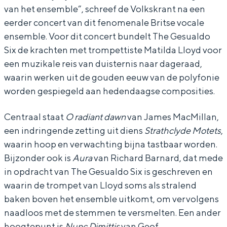
van het ensemble”, schreef de Volkskrant na een
s
s
a
eerder concert van dit fenomenale Britse vocale
u
u
l
ensemble. Voor dit concert bundelt The Gesualdo
a
a
d
Six de krachten met trompettiste Matilda Lloyd voor
l
l
o
een muzikale reis van duisternis naar dageraad,
waarin werken uit de gouden eeuw van de polyfonie
d
d
S
worden gespiegeld aan hedendaagse composities.
o
o
i
S
S
x
Centraal staat
O radiant dawn
van James MacMillan,
i
i
een indringende zetting uit diens
Strathclyde Motets
,
x
x
waarin hoop en verwachting bijna tastbaar worden.
Bijzonder ook is
Aura
van Richard Barnard, dat mede
in opdracht van The Gesualdo Six is geschreven en
waarin de trompet van Lloyd soms als stralend
baken boven het ensemble uitkomt, om vervolgens
naadloos met de stemmen te versmelten. Een ander
hoogtepunt is
Nunc Dimittis
van Geof…