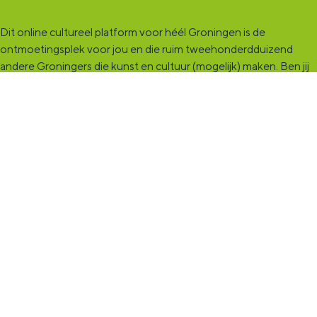
Dit online cultureel platform voor héél Groningen is de
ontmoetingsplek voor jou en die ruim tweehonderdduizend
andere Groningers die kunst en cultuur (mogelijk) maken. Ben jij
een van hen? Maak een (gratis) profiel aan en presenteer hier je
vereniging, organisatie, band en/of jezelf. Maak contact met
andere makers en vind de match die past bij jouw interesse, vraag
of aanbod. De
KultuurCentrale
, waar heel cultureel Groningen
elkaar vindt!
KultuurLoket
Het
KultuurLoket
is de verbindende schakel tussen amateurs,
professionals en instellingen die het maken, beleven en delen
van kunst en cultuur stimuleren. Voor iedereen die muziek,
theater, dans, literatuur of beeldende kunst (mogelijk) maakt in
de provincie Groningen staan we klaar met advies en
ondersteuning.