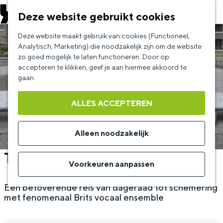
EVENEMENT AANMELDEN
Deze website gebruikt cookies
G
Deze website maakt gebruik van cookies (Functioneel,
a
Analytisch, Marketing) die noodzakelijk zijn om de website
zo goed mogelijk te laten functioneren. Door op
n
accepteren te klikken, geef je aan hiermee akkoord te
a
gaan.
a
ALLES ACCEPTEREN
r
d
Alleen noodzakelijk
e
The Gesualdo Six
h
Voorkeuren aanpassen
o
Een betoverende reis van dageraad tot schemering
m
met fenomenaal Brits vocaal ensemble
e
p