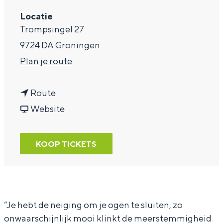
a
Locatie
Trompsingel 27
g
9724 DA Groningen
e
n
Plan je route
a
n
a
Route
a
v
r
Website
a
a
T
r
n
h
KOOP TICKETS
T
T
e
h
h
G
e
e
e
G
G
s
“Je hebt de neiging om je ogen te sluiten, zo
onwaarschijnlijk mooi klinkt de meerstemmigheid
e
e
u