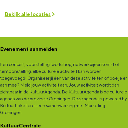
Bekijk alle locaties
Evenement aanmelden
Een concert, voorstelling, workshop, netwerkbijeenkomst of
tentoonstelling, elke culturele activiteit kan worden
toegevoegd! Organiseer jij één van deze activiteiten of doe je er
aan mee?
Meld jouw activiteit aan
. Jouw activiteit wordt dan
zichtbaar in de KultuurAgenda. De KultuurAgenda is dé culturele
agenda van de provincie Groningen. Deze agenda is powered by
KultuurLoket en is een samenwerking met Marketing
Groningen.
KultuurCentrale