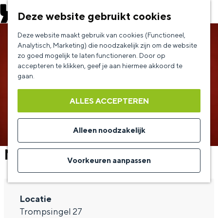
EVENEMENT AANMELDEN
Deze website gebruikt cookies
G
Deze website maakt gebruik van cookies (Functioneel,
a
Analytisch, Marketing) die noodzakelijk zijn om de website
zo goed mogelijk te laten functioneren. Door op
n
accepteren te klikken, geef je aan hiermee akkoord te
a
gaan.
a
ALLES ACCEPTEREN
r
d
Alleen noodzakelijk
e
Maaike Ouboter
h
Voorkeuren aanpassen
o
m
Locatie
e
Trompsingel 27
p