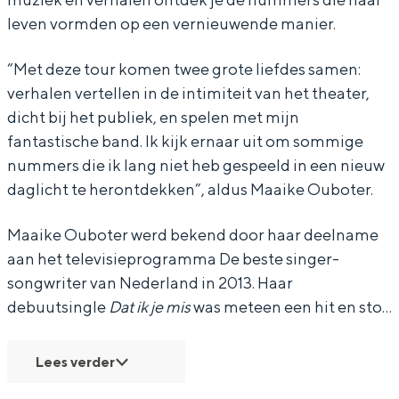
u
u
o
leven vormden op een vernieuwende manier.
b
b
t
“Met deze tour komen twee grote liefdes samen:
o
o
e
verhalen vertellen in de intimiteit van het theater,
t
t
r
dicht bij het publiek, en spelen met mijn
e
e
fantastische band. Ik kijk ernaar uit om sommige
r
r
nummers die ik lang niet heb gespeeld in een nieuw
daglicht te herontdekken”, aldus Maaike Ouboter.
Maaike Ouboter werd bekend door haar deelname
aan het televisieprogramma De beste singer-
songwriter van Nederland in 2013. Haar
debuutsingle
Dat ik je mis
was meteen een hit en sto…
Lees verder