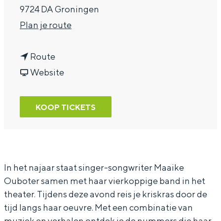
9724 DA Groningen
a
n
Plan je route
g
a
e
n
a
Route
a
v
r
Website
a
a
M
r
n
a
KOOP TICKETS
M
M
a
a
a
i
a
a
k
i
i
e
In het najaar staat singer-songwriter Maaike
Ouboter samen met haar vierkoppige band in het
k
k
O
theater. Tijdens deze avond reis je kriskras door de
e
e
u
tijd langs haar oeuvre. Met een combinatie van
O
O
b
muziek en verhalen ontdek je de nummers die haar