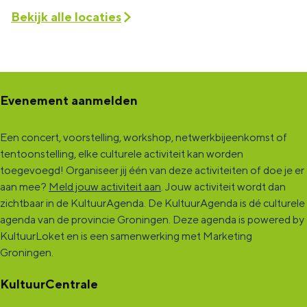
Bekijk alle locaties
t
t
A
:
:
f
A
A
t
f
f
e
Evenement aanmelden
t
t
r
e
e
p
Een concert, voorstelling, workshop, netwerkbijeenkomst of
r
r
a
tentoonstelling, elke culturele activiteit kan worden
toegevoegd! Organiseer jij één van deze activiteiten of doe je er
p
p
r
aan mee?
Meld jouw activiteit aan
. Jouw activiteit wordt dan
a
a
t
zichtbaar in de KultuurAgenda. De KultuurAgenda is dé culturele
r
r
e
agenda van de provincie Groningen. Deze agenda is powered by
KultuurLoket en is een samenwerking met Marketing
t
t
e
Groningen.
e
e
s
KultuurCentrale
e
e
s
s