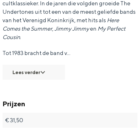
cultklassieker. In de jaren die volgden groeide The
-
-
0
Undertones uit tot een van de meest geliefde bands
5
5
t
van het Verenigd Koninkrijk, met hits als
Here
Comes the Summer
,
Jimmy Jimmy
en
My Perfect
0
0
h
Cousin
.
t
t
A
h
h
n
Tot 1983 bracht de band v…
A
A
n
n
n
i
Lees verder
n
n
v
i
i
e
v
v
r
Prijzen
e
e
s
r
r
a
€ 31,50
s
s
r
a
a
y