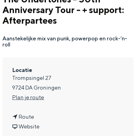
Anniversary Tour - + support:
a
Afterpartees
g
e
Aanstekelijke mix van punk, powerpop en rock-’n-
roll
Locatie
Trompsingel 27
9724 DA Groningen
n
Plan je route
a
n
a
Route
a
v
r
Website
a
a
T