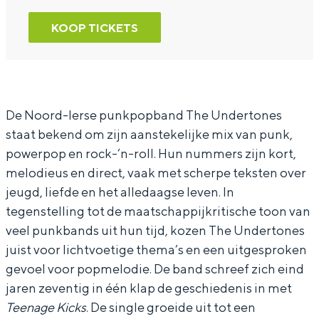
r
n
h
KOOP TICKETS
T
T
e
h
h
U
e
e
n
U
U
d
De Noord-Ierse punkpopband The Undertones
staat bekend om zijn aanstekelijke mix van punk,
n
n
e
powerpop en rock-’n-roll. Hun nummers zijn kort,
d
d
r
melodieus en direct, vaak met scherpe teksten over
e
e
t
jeugd, liefde en het alledaagse leven. In
r
r
o
tegenstelling tot de maatschappijkritische toon van
t
t
n
veel punkbands uit hun tijd, kozen The Undertones
juist voor lichtvoetige thema’s en een uitgesproken
o
o
e
gevoel voor popmelodie. De band schreef zich eind
n
n
s
jaren zeventig in één klap de geschiedenis in met
e
e
-
Teenage Kicks
. De single groeide uit tot een
s
s
5