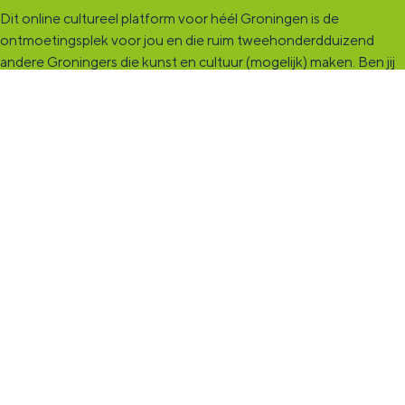
Dit online cultureel platform voor héél Groningen is de
ontmoetingsplek voor jou en die ruim tweehonderdduizend
andere Groningers die kunst en cultuur (mogelijk) maken. Ben jij
een van hen? Maak een (gratis) profiel aan en presenteer hier je
vereniging, organisatie, band en/of jezelf. Maak contact met
andere makers en vind de match die past bij jouw interesse, vraag
of aanbod. De
KultuurCentrale
, waar heel cultureel Groningen
elkaar vindt!
KultuurLoket
Het
KultuurLoket
is de verbindende schakel tussen amateurs,
professionals en instellingen die het maken, beleven en delen
van kunst en cultuur stimuleren. Voor iedereen die muziek,
theater, dans, literatuur of beeldende kunst (mogelijk) maakt in
de provincie Groningen staan we klaar met advies en
ondersteuning.