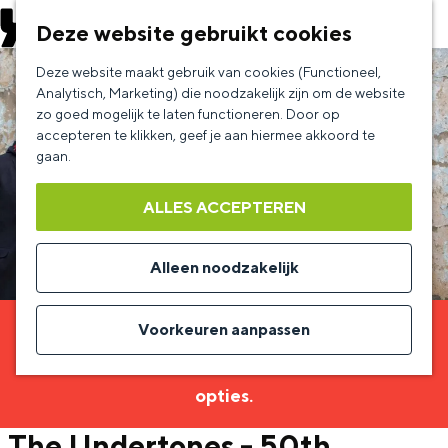
EVENEMENT AANMELDEN
Deze website gebruikt cookies
G
Deze website maakt gebruik van cookies (Functioneel,
a
Analytisch, Marketing) die noodzakelijk zijn om de website
zo goed mogelijk te laten functioneren. Door op
n
accepteren te klikken, geef je aan hiermee akkoord te
a
gaan.
a
ALLES ACCEPTEREN
r
d
Alleen noodzakelijk
e
h
Voorkeuren aanpassen
Sorry, deze activiteit is niet meer beschikbaar.
o
Bekijk het
actuele aanbod
voor de beschikbare
m
opties.
e
The Undertones - 50th
p