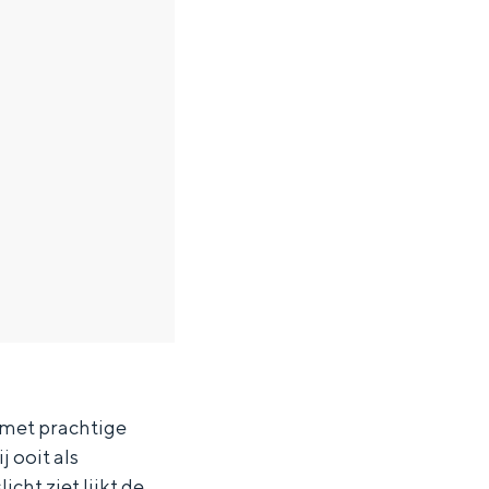
 met prachtige
 ooit als
cht ziet lijkt de