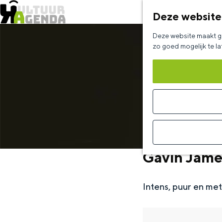
Deze website
G
Deze website maakt ge
a
zo goed mogelijk te l
n
a
a
r
d
e
Gavin James
h
o
Intens, puur en me
m
e
p