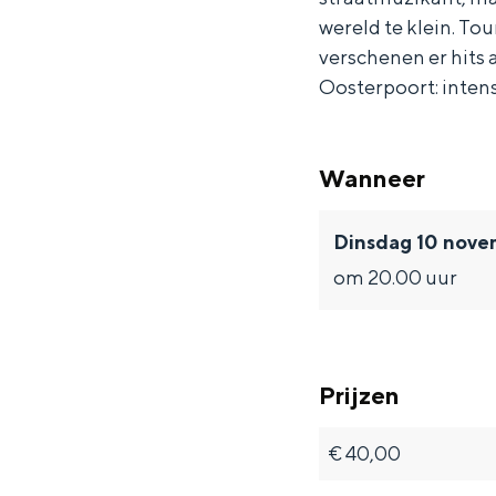
J
J
m
wereld te klein. T
a
a
e
verschenen er hits
m
m
s
Oosterpoort: intens
e
e
-
s
s
a
Wanneer
-
-
n
a
a
d
Dinsdag 10 nov
n
n
h
om 20.00 uur
d
d
i
h
h
s
i
i
b
Prijzen
s
s
a
b
b
n
€ 40,00
a
a
d