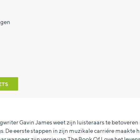
7
ngen
ETS
gwriter Gavin James weet zijn luisteraars te betoveren
. De eerste stappen in zijn muzikale carriére maakte hij
r wanneer zijn versie van The Book Of Love het levensli