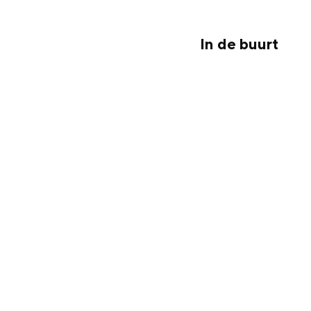
n
n
d
d
In de buurt