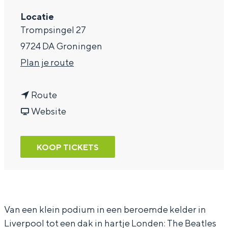
a
Locatie
Trompsingel 27
g
9724 DA Groningen
e
n
Plan je route
a
n
a
Route
a
v
r
Website
a
a
T
r
n
h
KOOP TICKETS
T
T
e
h
h
B
e
e
o
B
B
o
Van een klein podium in een beroemde kelder in
Liverpool tot een dak in hartje Londen: The Beatles
o
o
t