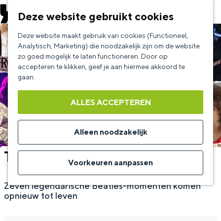
EVENEMENT AANMELDEN
Deze website gebruikt cookies
G
Deze website maakt gebruik van cookies (Functioneel,
a
Analytisch, Marketing) die noodzakelijk zijn om de website
zo goed mogelijk te laten functioneren. Door op
n
accepteren te klikken, geef je aan hiermee akkoord te
a
gaan.
a
ALLES ACCEPTEREN
r
d
Alleen noodzakelijk
e
The Bootleg Beatles
h
Voorkeuren aanpassen
o
Zeven legendarische Beatles-momenten komen
m
opnieuw tot leven
e
p