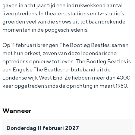
gaven in acht jaar tijd een indrukwekkend aantal
o
o
l
liveoptredens. In theaters, stadions en tv-studio’s
t
t
e
groeiden veel van die shows uit tot baanbrekende
l
l
g
momenten in de popgeschiedenis.
e
e
B
Op 11 februari brengen The Bootleg Beatles, samen
g
g
e
met hun orkest, zeven van deze legendarische
B
B
a
optredens opnieuw tot leven. The Bootleg Beatles is
e
e
t
een Engelse The Beatles-tributeband uit de
a
a
l
Londense wijk West End. Ze hebben meer dan 4000
t
t
e
keer opgetreden sinds de oprichting in maart 1980.
l
l
s
e
e
Wanneer
s
s
Donderdag 11 februari 2027