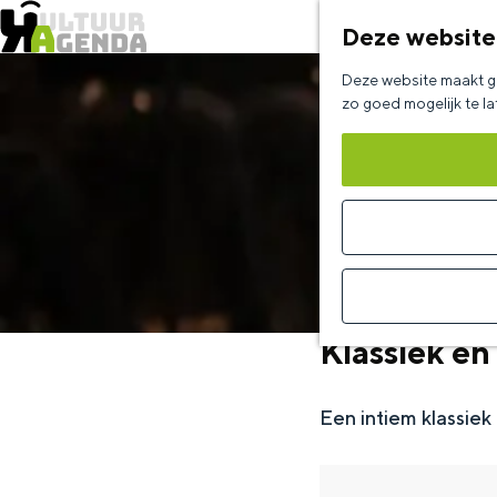
Deze website
G
Deze website maakt ge
a
zo goed mogelijk te l
n
a
a
r
d
e
Klassiek en
h
o
Een intiem klassiek
m
e
p