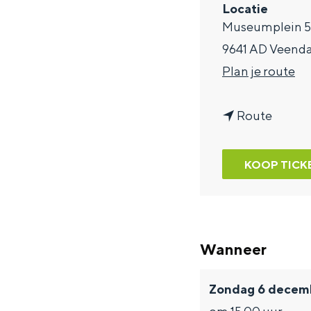
Locatie
a
Museumplein 
g
9641 AD Veen
e
n
Plan je route
a
n
a
Route
a
r
a
K
KOOP TICK
r
l
K
a
l
s
Wanneer
a
s
s
i
Zondag 6 decem
s
e