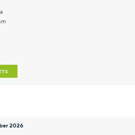
5a
dam
ETS
ber 2026