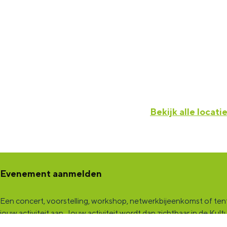
Bekijk alle locati
Evenement aanmelden
Een concert, voorstelling, workshop, netwerkbijeenkomst of tento
jouw activiteit aan
. Jouw activiteit wordt dan zichtbaar in de K
een samenwerking met Marketing Groningen.