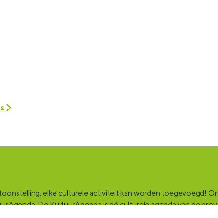
es
onstelling, elke culturele activiteit kan worden toegevoegd! Orga
ultuurAgenda. De KultuurAgenda is dé culturele agenda van de pro