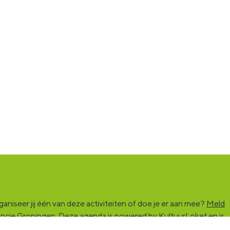
niseer jij één van deze activiteiten of doe je er aan mee?
Meld
vincie Groningen. Deze agenda is powered by KultuurLoket en is