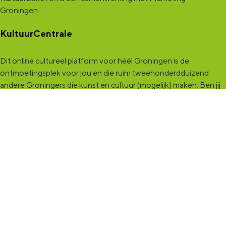
Groningen.
KultuurCentrale
Dit online cultureel platform voor héél Groningen is de
ontmoetingsplek voor jou en die ruim tweehonderdduizend
andere Groningers die kunst en cultuur (mogelijk) maken. Ben jij
een van hen? Maak een (gratis) profiel aan en presenteer hier je
vereniging, organisatie, band en/of jezelf. Maak contact met
andere makers en vind de match die past bij jouw interesse, vraag
of aanbod. De
KultuurCentrale
, waar heel cultureel Groningen
elkaar vindt!
KultuurLoket
Het
KultuurLoket
is de verbindende schakel tussen amateurs,
professionals en instellingen die het maken, beleven en delen
van kunst en cultuur stimuleren. Voor iedereen die muziek,