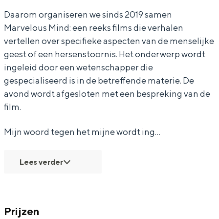
e
d
r
o
e
Daarom organiseren we sinds 2019 samen
g
t
d
r
g
Marvelous Mind: een reeks films die verhalen
e
e
t
d
e
vertellen over specifieke aspecten van de menselijke
geest of een hersenstoornis. Het onderwerp wordt
n
g
e
t
n
ingeleid door een wetenschapper die
h
e
g
e
h
gespecialiseerd is in de betreffende materie. De
e
n
e
g
e
avond wordt afgesloten met een bespreking van de
t
h
n
e
t
film.
m
e
h
n
m
Mijn woord tegen het mijne wordt ing…
i
t
e
h
i
j
m
t
e
j
Lees verder
n
i
m
t
n
e
j
i
m
e
n
j
i
Prijzen
e
n
j