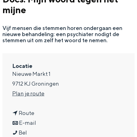
mijne
a
g
Vijf mensen die stemmen horen ondergaan een
e
nieuwe behandeling: een psychiater nodigt de
stemmen uit om zelf het woord te nemen.
Locatie
Nieuwe Markt 1
9712 KJ Groningen
n
Plan je route
a
n
a
Route
a
n
r
E-mail
D
a
a
D
Bel