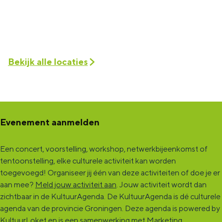
Bekijk alle locaties
Evenement aanmelden
Een concert, voorstelling, workshop, netwerkbijeenkomst of
tentoonstelling, elke culturele activiteit kan worden
toegevoegd! Organiseer jij één van deze activiteiten of doe je er
aan mee?
Meld jouw activiteit aan
. Jouw activiteit wordt dan
zichtbaar in de KultuurAgenda. De KultuurAgenda is dé culturele
agenda van de provincie Groningen. Deze agenda is powered by
KultuurLoket en is een samenwerking met Marketing