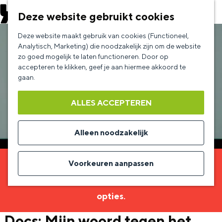
EVENEMENT AANMELDEN
Deze website gebruikt cookies
G
Deze website maakt gebruik van cookies (Functioneel,
a
Analytisch, Marketing) die noodzakelijk zijn om de website
zo goed mogelijk te laten functioneren. Door op
n
accepteren te klikken, geef je aan hiermee akkoord te
a
gaan.
a
ALLES ACCEPTEREN
r
d
Alleen noodzakelijk
e
h
Voorkeuren aanpassen
Sorry, deze activiteit is niet meer beschikbaar.
o
Bekijk het
actuele aanbod
voor de beschikbare
m
opties.
e
Docs: Mijn woord tegen het
p