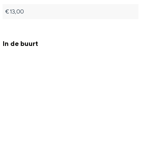
e
n
€ 13,00
e
In de buurt