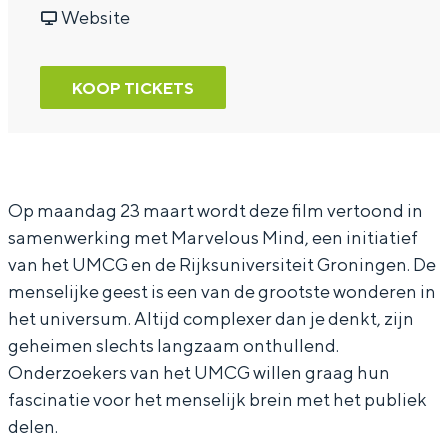
o
r
a
v
o
Website
c
D
r
a
c
s
o
D
n
s
KOOP TICKETS
:
c
o
D
:
M
s
c
o
M
i
:
s
c
i
j
M
:
s
j
Op maandag 23 maart wordt deze film vertoond in
samenwerking met Marvelous Mind, een initiatief
n
i
M
:
n
van het UMCG en de Rijksuniversiteit Groningen. De
w
j
i
M
w
menselijke geest is een van de grootste wonderen in
o
n
j
i
o
het universum. Altijd complexer dan je denkt, zijn
o
w
n
j
o
geheimen slechts langzaam onthullend.
r
o
w
n
r
Onderzoekers van het UMCG willen graag hun
fascinatie voor het menselijk brein met het publiek
d
o
o
w
d
delen.
t
r
o
o
t