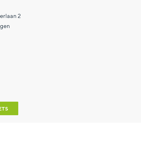
erlaan 2
ngen
ETS