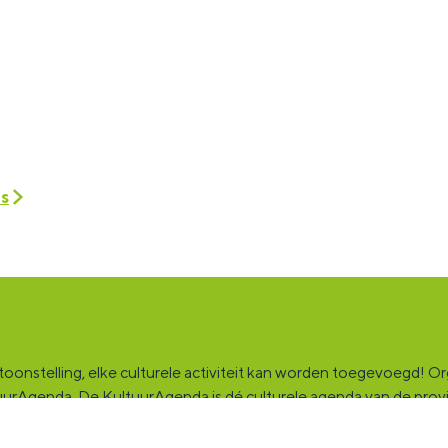
es
onstelling, elke culturele activiteit kan worden toegevoegd! Orga
ultuurAgenda. De KultuurAgenda is dé culturele agenda van de pro