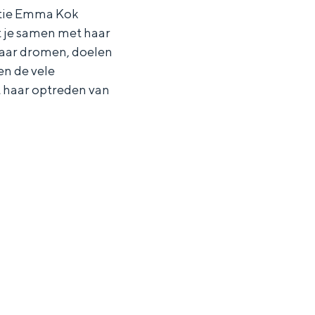
satie Emma Kok
mt je samen met haar
haar dromen, doelen
en de vele
t haar optreden van