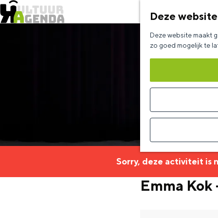
Deze website
G
Deze website maakt ge
a
zo goed mogelijk te l
n
a
a
r
d
e
h
Sorry, deze activiteit is
o
Emma Kok -
m
e
p