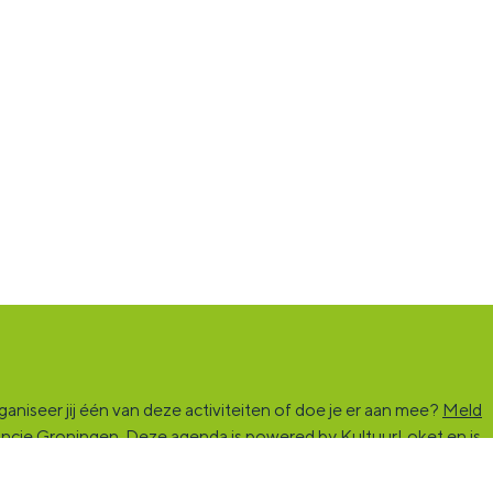
niseer jij één van deze activiteiten of doe je er aan mee?
Meld
vincie Groningen. Deze agenda is powered by KultuurLoket en is