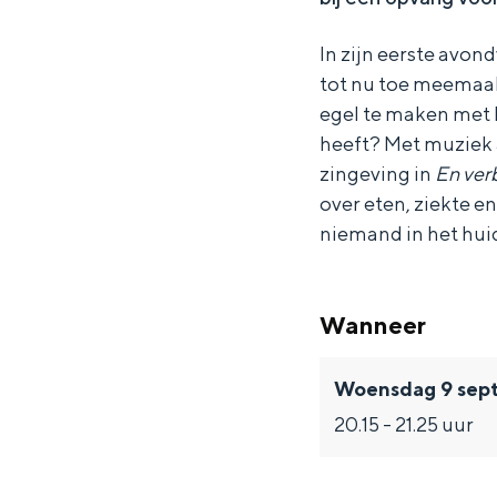
-
-
n
E
E
v
In zijn eerste avon
n
n
e
tot nu toe meemaa
v
v
r
egel te maken met
heeft? Met muziek 
e
e
b
zingeving in
En verb
r
r
i
over eten, ziekte 
b
b
e
niemand in het huid
i
i
d
e
e
d
Wanneer
d
d
e
d
d
v
Woensdag 9 sep
e
e
o
20.15 - 21.25 uur
v
v
g
o
o
e