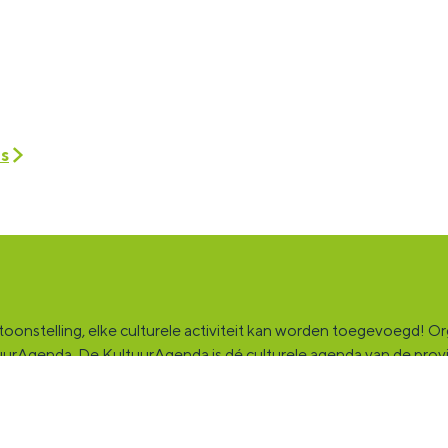
es
onstelling, elke culturele activiteit kan worden toegevoegd! Orga
ultuurAgenda. De KultuurAgenda is dé culturele agenda van de pro