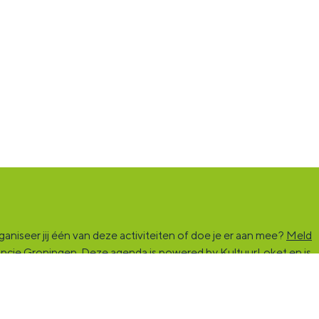
niseer jij één van deze activiteiten of doe je er aan mee?
Meld
vincie Groningen. Deze agenda is powered by KultuurLoket en is