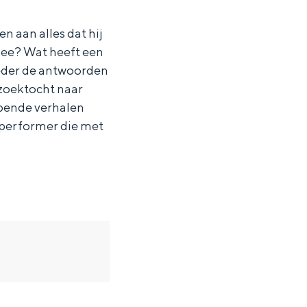
n aan alles dat hij
ee? Wat heeft een
eder de antwoorden
 zoektocht naar
epende verhalen
 performer die met