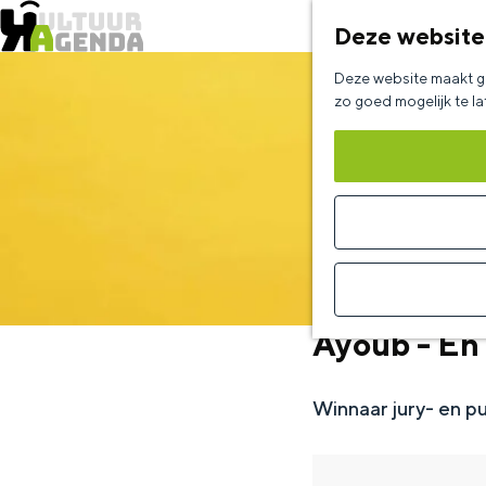
Deze website
G
Deze website maakt ge
a
zo goed mogelijk te l
n
a
a
r
d
e
Ayoub - En 
h
o
Winnaar jury- en p
m
e
p