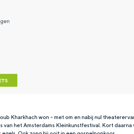
7
ngen
ETS
oub Kharkhach won – met om en nabij nul theaterervar
js van het Amsterdams Kleinkunstfestival. Kort daarna we
 egels. Ook zong hij ooit in een gospelpopkoor.