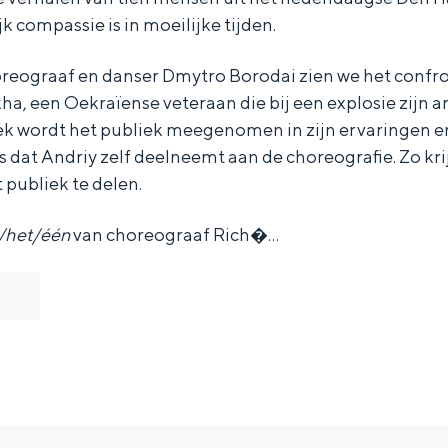
k compassie is in moeilijke tijden.
reograaf en danser Dmytro Borodai zien we het confr
a, een Oekraïense veteraan die bij een explosie zijn a
k wordt het publiek meegenomen in zijn ervaringen en
s dat Andriy zelf deelneemt aan de choreografie. Zo kri
 publiek te delen.
/het/één
van choreograaf Rich�…