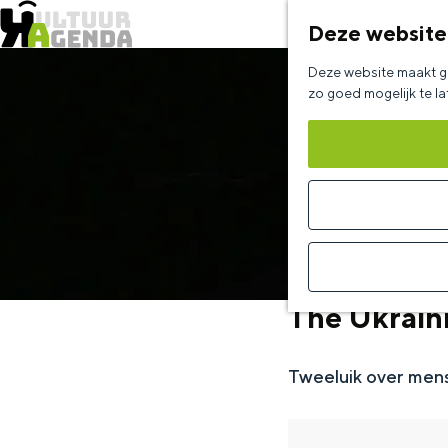
Deze website
G
Deze website maakt ge
a
zo goed mogelijk te l
n
a
a
r
d
e
The Ukraini
h
o
Tweeluik over mens
m
e
p