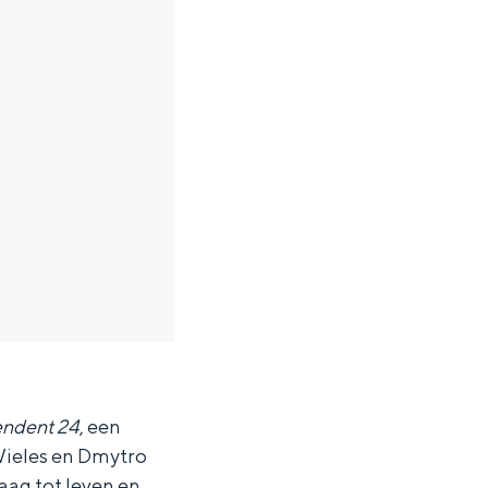
ndent 24
, een
Wieles en Dmytro
ag tot leven en