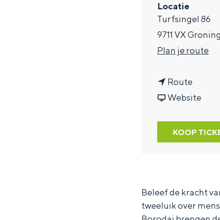
Locatie
a
Turfsingel 86
g
9711 VX Gronin
e
n
Plan je route
a
n
a
Route
a
v
r
Website
a
a
T
r
n
h
KOOP TICK
T
T
e
h
h
U
e
e
k
U
U
r
Beleef de kracht v
tweeluik over mens
k
k
a
Borodai brengen de