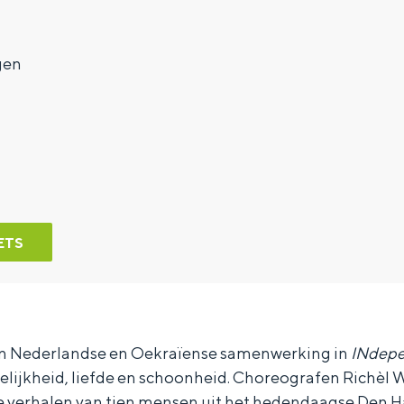
gen
ETS
an Nederlandse en Oekraïense samenwerking in
INdepe
elijkheid, liefde en schoonheid. Choreografen Richèl 
 verhalen van tien mensen uit het hedendaagse Den Ha