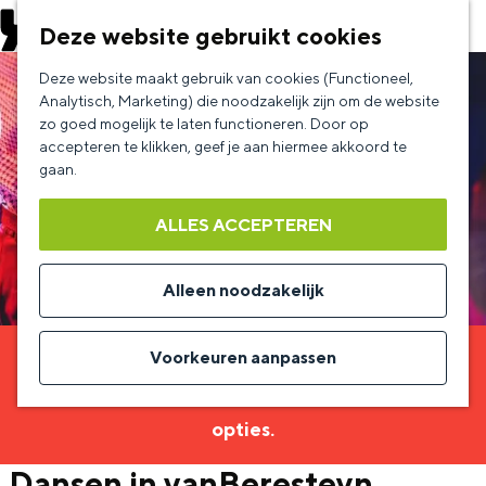
EVENEMENT AANMELDEN
Deze website gebruikt cookies
G
Deze website maakt gebruik van cookies (Functioneel,
a
Analytisch, Marketing) die noodzakelijk zijn om de website
zo goed mogelijk te laten functioneren. Door op
n
accepteren te klikken, geef je aan hiermee akkoord te
a
gaan.
a
ALLES ACCEPTEREN
r
d
Alleen noodzakelijk
e
h
Voorkeuren aanpassen
Sorry, deze activiteit is niet meer beschikbaar.
o
Bekijk het
actuele aanbod
voor de beschikbare
m
opties.
e
Dansen in vanBeresteyn
p