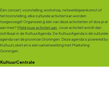
Een concert, voorstelling, workshop, netwerkbijeenkomst of
tentoonstelling, elke culturele activiteit kan worden
toegevoegd! Organiseer jij één van deze activiteiten of doe je er
aan mee?
Meld jouw activiteit aan
. Jouw activiteit wordt dan
zichtbaar in de KultuurAgenda. De KultuurAgenda is dé culturele
agenda van de provincie Groningen. Deze agenda is powered by
KultuurLoket en is een samenwerking met Marketing
Groningen.
KultuurCentrale
Dit online cultureel platform voor héél Groningen is de
ontmoetingsplek voor jou en die ruim tweehonderdduizend
andere Groningers die kunst en cultuur (mogelijk) maken. Ben jij
een van hen? Maak een (gratis) profiel aan en presenteer hier je
vereniging, organisatie, band en/of jezelf. Maak contact met
andere makers en vind de match die past bij jouw interesse, vraag