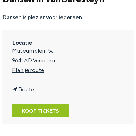
a
Dansen is plezier voor iedereen!
g
e
Locatie
Museumplein 5a
9641 AD Veendam
n
Plan je route
a
n
a
Route
a
r
a
D
KOOP TICKETS
r
a
D
n