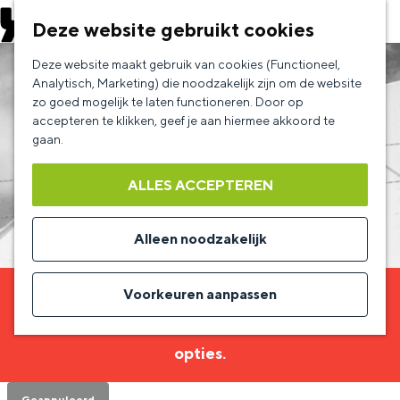
EVENEMENT AANMELDEN
Deze website gebruikt cookies
G
Deze website maakt gebruik van cookies (Functioneel,
a
Analytisch, Marketing) die noodzakelijk zijn om de website
zo goed mogelijk te laten functioneren. Door op
n
accepteren te klikken, geef je aan hiermee akkoord te
a
gaan.
a
ALLES ACCEPTEREN
r
d
Alleen noodzakelijk
e
h
Voorkeuren aanpassen
Sorry, deze activiteit is niet meer beschikbaar.
o
Bekijk het
actuele aanbod
voor de beschikbare
m
opties.
e
p
Geannuleerd