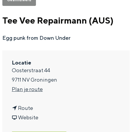
a
Tee Vee Repairmann (AUS)
g
e
Egg punk from Down Under
Locatie
Oosterstraat 44
9711 NV Groningen
n
Plan je route
a
n
a
Route
a
v
r
Website
a
a
T