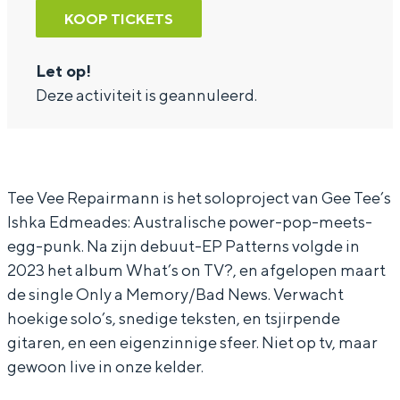
r
n
e
KOOP TICKETS
T
T
e
e
e
V
Let op!
Deze activiteit is geannuleerd.
e
e
e
V
V
e
e
e
R
e
e
e
Tee Vee Repairmann is het soloproject van Gee Tee’s
R
R
p
Ishka Edmeades: Australische power-pop-meets-
e
e
a
egg-punk. Na zijn debuut-EP Patterns volgde in
p
p
i
2023 het album What’s on TV?, en afgelopen maart
de single Only a Memory/Bad News. Verwacht
a
a
r
hoekige solo’s, snedige teksten, en tsjirpende
i
i
m
gitaren, en een eigenzinnige sfeer. Niet op tv, maar
r
r
a
gewoon live in onze kelder.
m
m
n