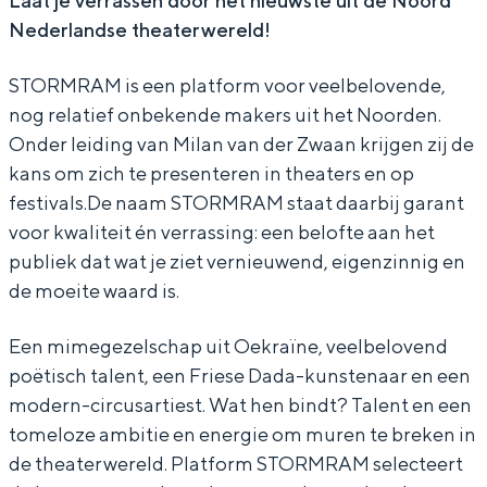
Laat je verrassen door het nieuwste uit de Noord
Nederlandse theaterwereld!
A
R
M
M
A
R
STORMRAM is een platform voor veelbelovende,
M
A
nog relatief onbekende makers uit het Noorden.
M
Onder leiding van Milan van der Zwaan krijgen zij de
kans om zich te presenteren in theaters en op
festivals.De naam STORMRAM staat daarbij garant
voor kwaliteit én verrassing: een belofte aan het
publiek dat wat je ziet vernieuwend, eigenzinnig en
de moeite waard is.
Een mimegezelschap uit Oekraïne, veelbelovend
poëtisch talent, een Friese Dada-kunstenaar en een
modern-circusartiest. Wat hen bindt? Talent en een
tomeloze ambitie en energie om muren te breken in
de theaterwereld. Platform STORMRAM selecteert