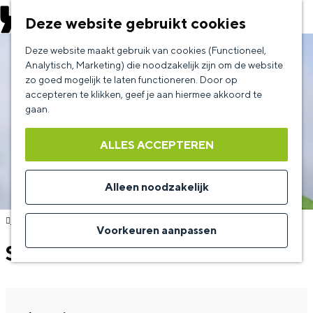
EVENEMENT AANMELDEN
Deze website gebruikt cookies
G
Deze website maakt gebruik van cookies (Functioneel,
a
Analytisch, Marketing) die noodzakelijk zijn om de website
zo goed mogelijk te laten functioneren. Door op
n
accepteren te klikken, geef je aan hiermee akkoord te
a
gaan.
a
ALLES ACCEPTEREN
r
d
Alleen noodzakelijk
e
Terug
h
Voorkeuren aanpassen
o
STORMRAM
m
e
p